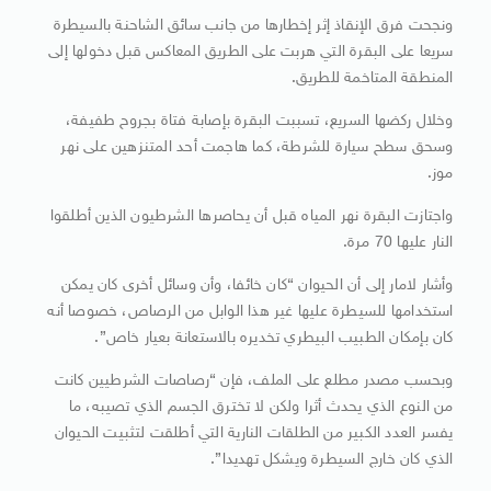
ونجحت فرق الإنقاذ إثر إخطارها من جانب سائق الشاحنة بالسيطرة
سريعا على البقرة التي هربت على الطريق المعاكس قبل دخولها إلى
المنطقة المتاخمة للطريق.
وخلال ركضها السريع، تسببت البقرة بإصابة فتاة بجروح طفيفة،
وسحق سطح سيارة للشرطة، كما هاجمت أحد المتنزهين على نهر
موز.
واجتازت البقرة نهر المياه قبل أن يحاصرها الشرطيون الذين أطلقوا
النار عليها 70 مرة.
وأشار لامار إلى أن الحيوان “كان خائفا، وأن وسائل أخرى كان يمكن
استخدامها للسيطرة عليها غير هذا الوابل من الرصاص، خصوصا أنه
كان بإمكان الطبيب البيطري تخديره بالاستعانة بعيار خاص”.
وبحسب مصدر مطلع على الملف، فإن “رصاصات الشرطيين كانت
من النوع الذي يحدث أثرا ولكن لا تخترق الجسم الذي تصيبه، ما
يفسر العدد الكبير من الطلقات النارية التي أطلقت لتثبيت الحيوان
الذي كان خارج السيطرة ويشكل تهديدا”.