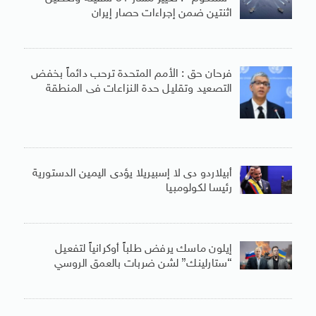
اثنتين ضمن إجراءات حصار إيران
فرحان حق : الأمم المتحدة ترحب دائماً بخفض
التصعيد وتقليل حدة النزاعات فى المنطقة
أبيلاردو دى لا إسبيريلا يؤدى اليمين الدستورية
رئيسا لكولومبيا
إيلون ماسك يرفض طلباً أوكرانياً لتفعيل
“ستارلينك” لشن ضربات بالعمق الروسي