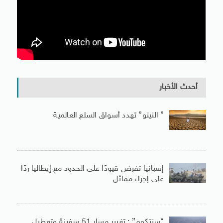
أحدث الأخبار
” النينو” تهدد أسواق السلع العالمية
إسبانيا تفرض قيودًا على الحدود مع إيطاليا ردًا
على إجراء مماثل
“سنتكوم” : تغيير مسار 51 سفينة وتعطيل