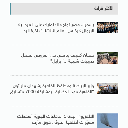
الأكثر قراءة
رسميا.. مصر تواجه الدنمارك على الميدالية
البرونزية بكأس العالم للناشئات لكرة اليد
حصان كفيف ينافس فى العروض بفضل
تدريبات شبيهة بـ” برايل”
وزير الرياضة ومحافظ القاهرة يشهدان ماراثون
“القاهرة مهد الحضارة” بمشاركة 7000 متسابق
التلفزيون اليمنى: الدفاعات الجوية أسقطت
مسيّرات أطلقها الحوثى فوق مأرب