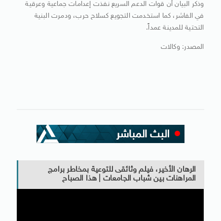
وذكر البيان أن قوات الدعم السريع نفذت إعدامات جماعية وعرقية
في الفاشر، كما استخدمت التجويع كسلاح حرب، ودمرت البنية
التحتية للمدينة عمداً.
المصدر: وكالات
الرهان الأخير، فيلم وثائقى للتوعية بمخاطر برامج
المراهنات بين شباب الجامعات | هذا الصباح