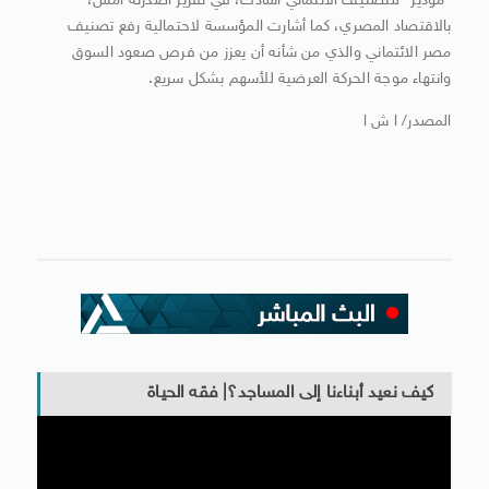
“موديز” للتصنيف الائتماني أشادت، في تقرير أصدرته أمس،
بالاقتصاد المصري، كما أشارت المؤسسة لاحتمالية رفع تصنيف
مصر الائتماني والذي من شأنه أن يعزز من فرص صعود السوق
وانتهاء موجة الحركة العرضية للأسهم بشكل سريع.
المصدر/ ا ش ا
كيف نعيد أبناءنا إلى المساجد؟| فقه الحياة