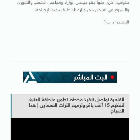
حكومية أخرى منها مقر مجلس الوزراء ومجلسي الشعب والشورى
والشروع في اقتحام مقر وزارة الداخلية تمهيدا لإحراقه.
المصدر: د ب أ
القاهرة تواصل تنفيذ مخطط تطوير منطقة العتبة
لتنظيم 15 ألف بائع وترميم التراث المعمارى | هذا
الصباح