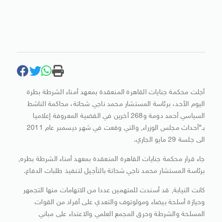
أجلت محكمة جنايات القاهرة المنعقدة بمعهد أمناء الشرطة بطرة
اليوم الأحد، برئاسة المستشار محمد ناجي شحاتة، محاكمة الناشط
السياسي أحمد دومة و268 أخرين في القضية المعروفة إعلاميا
بـ”أحداث مجلس الوزراء, والتي وقعت في شهر ديسمبر عام 2011
الى جلسة 29 مايو الجاري.
جاء قرار محكمة جنايات القاهرة المنعقدة بمعهد أمناء الشرطة بطره,
برئاسة المستشار محمد ناجي شحاتة بالتأجيل لتنفيذ طلبات الدفاع.
كانت النيابة, قد أسندت للمتهمين عددا من الاتهامات منها التجمهر
وحيازة أسلحة بيضاء ومولوتوف والتعدي على أفراد من القوات
المسلحة والشرطة وحرق المجمع العلمي والاعتداء على مباني