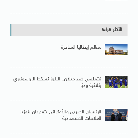
الأكثر قراءة
معالم إيطاليا الساحرة
تشيلسي ضد ميلان.. البلوز يُسقط الروسونيري
بثلاثية وديًا
الرئيسان الصربى والأوكرانى يتعهدان بتعزيز
العلاقات الاقتصادية