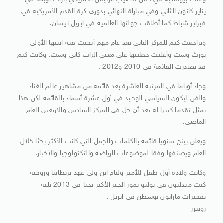
وغنت بيونسيه في حفل تنصيب الرئيس الأمريكي باراك أوباما في
يناير كانون الثاني وفي مباراة النهائي بدوري كرة القدم الأمريكية في
فبراير شباط كما أطلقت جولتها العالمية في ابريل نيسان.
وتراجعت كيم للمركز الثاني بعد عام مهم أنجبت فيه ابنتها الأولى
نورث وست وأعلنت خطبتها على مغني الراب كاني وست. وكانت كيم
قد تصدرت القائمة في 2010 و2012 .
وجاء أوباما في المرتبة العاشرة بعد قائمة من مشاهير عالم الغناء
والفن ليكون السياسي الوحيد في أول عشرة أسماء بالقائمة لكن هذا
يمثل تقدما كبيرا له بعد أن حل في المركز السادس والاربعين العام
الماضي.
ويعلن بينج سنويا قائمة بالكلمات والجمل التي كانت الأكثر بحثا خلال
العام ويصنفها وفقا لموضوعات الرياضة والتكنولوجيا والأخبار.
وكانت ولادة أول طفل للأمير وليام ابن ولي عهد بريطانيا وزوجته
كيت ميدلتون في يوليو تموز الخبر الأكثر بحثا في 2013 تلته
تفجيرات ماراثون بوسطن في ابريل .
رويترز