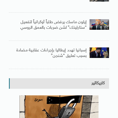
إيلون ماسك يرفض طلباً أوكرانياً لتفعيل
“ستارلينك” لشن ضربات بالعمق الروسي
إسبانيا تهدد إيطاليا بإجراءات عقابية مضادة
بسبب تعليق “شنجن”
كاريكاتير