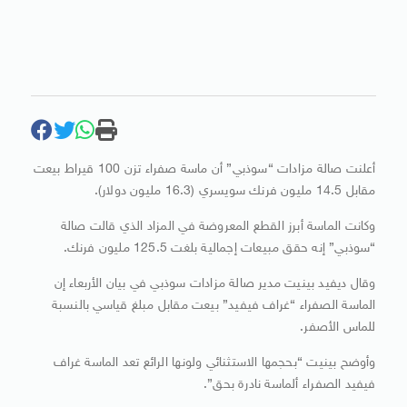
أعلنت صالة مزادات “سوذبي” أن ماسة صفراء تزن 100 قيراط بيعت
مقابل 14.5 مليون فرنك سويسري (16.3 مليون دولار).
وكانت الماسة أبرز القطع المعروضة في المزاد الذي قالت صالة
“سوذبي” إنه حقق مبيعات إجمالية بلغت 125.5 مليون فرنك.
وقال ديفيد بينيت مدير صالة مزادات سوذبي في بيان الأربعاء إن
الماسة الصفراء “غراف فيفيد” بيعت مقابل مبلغ قياسي بالنسبة
للماس الأصفر.
وأوضح بينيت “بحجمها الاستثنائي ولونها الرائع تعد الماسة غراف
فيفيد الصفراء ألماسة نادرة بحق”.