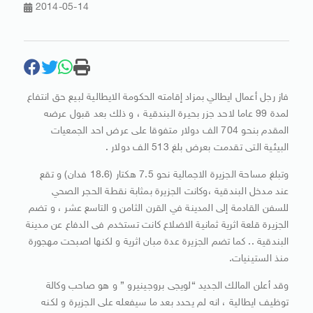
2014-05-14
فاز رجل أعمال ايطالي بمزاد إقامته الحكومة الايطالية لبيع حق انتفاع
لمدة 99 عاما لاحد جزر بحيرة البندقية ، و ذلك بعد قبول عرضه
المقدم بنحو 704 الف دولار متفوقا على عرض احد الجمعيات
البيئية التى تقدمت بعرض بلغ 513 الف دولار .
وتبلغ مساحة الجزيرة الاجمالية نحو 7.5 هكتار (18.6 فدان) و تقع
عند مدخل البندقية ،وكانت الجزيرة بمثابة نقطة الحجر الصحي
للسفن القادمة إلى المدينة في القرن الثامن و التاسع عشر ، و تضم
الجزيرة قلعة اثرية ثمانية الاضلاع كانت تستخدم فى الدفاع عن مدينة
البندقية .. كما تضم الجزيرة عدة مبان اثرية و لكنها اصبحت مهجورة
منذ الستينيات.
وقد أعلن المالك الجديد “لويجى بروجينيرو ” و هو صاحب وكالة
توظيف ايطالية ، انه لم يحدد بعد ما سيفعله على الجزيرة و لكنه