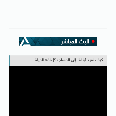
كيف نعيد أبناءنا إلى المساجد؟| فقه الحياة