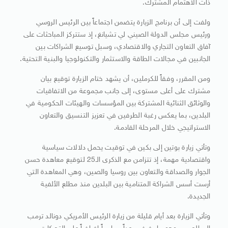
ذات الاهتمام المشترك.
ولفت إلى أن برنامج الزيارة يتضمن اجتماعاً بين الرئيس الروسي
ورئيس مجلس الدولة الصيني لي تشيانغ، إذ ستتركز المباحثات على
آفاق التعاون التجاري والاقتصادي، وسبل توسيع الشراكات بين
الجانبين في مجالات الطاقة والاستثمار والتكنولوجيا والبنية التحتية.
ومن المقرر، وفقاً للكرملين، أن يشهد ختام الزيارة توقيع بيان
مشترك على أعلى مستوى، إلى جانب مجموعة من الاتفاقيات
والوثائق الثنائية المشتركة بين المؤسسات والهيئات الحكومية في
البلدين، بما يعكس رغبة الطرفين في تعزيز التنسيق والتعاون
الاستراتيجي خلال المرحلة القادمة.
وتأتي زيارة بوتين إلى بكين في توقيت يحمل دلالات سياسية
واقتصادية مهمة، إذ تتزامن مع الذكرى الـ25 لتوقيع معاهدة حسن
الجوار والصداقة والتعاون بين روسيا والصين، وهي المعاهدة التي
أرست أسس الشراكة المتنامية بين البلدين منذ مطلع الألفية
الجديدة.
وتأتي الزيارة بعد أيام قليلة من زيارة الرئيس الأمريكي دونالد ترمب