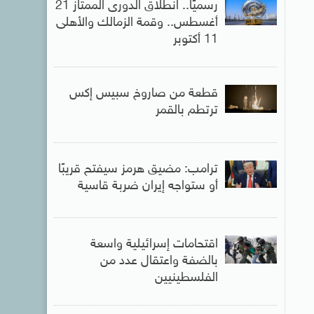
رسميًا.. انطلاق الدورى الممتاز 21
أغسطس.. وقمة الزمالك والأهلى
11 أكتوبر
قطعة من صاروخ سبيس إكس
ترتطم بالقمر
ترامب: مضيق هرمز سيفتح قريبًا
أو ستواجه إيران ضربة قاسية
اقتحامات إسرائيلية واسعة
بالضفة واعتقال عدد من
الفلسطينيين