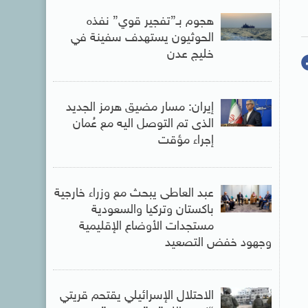
هجوم بـ”تفجير قوي” نفذه
الحوثيون يستهدف سفينة في
خليج عدن
إيران: مسار مضيق هرمز الجديد
الذى تم التوصل اليه مع عُمان
إجراء مؤقت
عبد العاطى يبحث مع وزراء خارجية
باكستان وتركيا والسعودية
مستجدات الأوضاع الإقليمية
وجهود خفض التصعيد
الاحتلال الإسرائيلي يقتحم قريتي