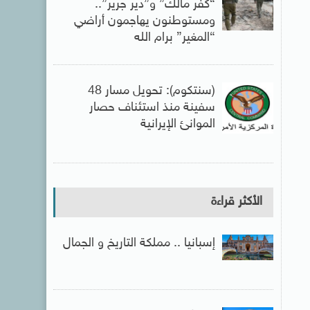
“كفر مالك” و”دير جرير”..
ومستوطنون يهاجمون أراضي
“المغير” برام الله
(سنتكوم): تحويل مسار 48
سفينة منذ استئناف حصار
الموانئ الإيرانية
الأكثر قراءة
إسبانيا .. مملكة التاريخ و الجمال