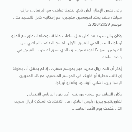
وفي نفس الإطار، أعلن نادي بنفيكا تعاقده مع البرتغالي، ماركو
سيلفا، بعقد يمتد لموسمين مقبلين، مع إمكانية قابل للتجديد حتى
موسم 2028/2029.
وكان ريال مدريد قد أعلن قبل ساعات قليلة، توصله لاتفاق مع ألفارو
أربيلوا، المدير الفني للفريق الأول، لفسخ التعاقد بالتراضي بين
الطرفين، تمهيدًا لعودة مورينيو، الذي سبق له تدريب الفريق في
ولاية سابقة.
يُذكر أن نادي ريال مدريد خرج بموسم صفري، إذ لم يحقق أي بطولة
إن كانت محلية أو قارية، في الموسم المنصرم، مع كلا المدربين
الإسبانيين، تشابي ألونسو، وألفارو أربيلوا.
وكان التعاقد مع جوزيه مورينيو، أحد بنود البرنامج الانتخابي
لفلورينتينو بيريز، رئيس النادي، في الانتخابات المبكرة لريال مدريد،
التي عُقدت يوم الأحد الماضي.