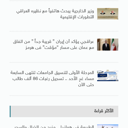
وزير الخارجية يبحث هاتفياً مع نظيره العراقي
التطورات الإقليمية
عراقجي يؤكد أن إيران ” قريبة جداً ” من اتفاق
مع عمان على مسار “مؤقت” فى هرمز
المرحلة الأولى لتنسيق الجامعات تنتهى السابعة
مساء غدٍ الأحد .. تسجيل رغبات 86 ألف طالب
حتى الآن
الأكثر قراءة
الطبيعة فى هولندا .. مزيج من الخيال والسحر