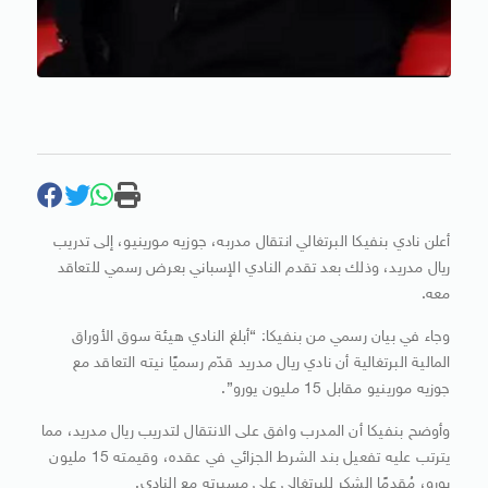
أعلن نادي بنفيكا البرتغالي انتقال مدربه، جوزيه مورينيو، إلى تدريب
ريال مدريد، وذلك بعد تقدم النادي الإسباني بعرض رسمي للتعاقد
معه.
وجاء في بيان رسمي من بنفيكا: “أبلغ النادي هيئة سوق الأوراق
المالية البرتغالية أن نادي ريال مدريد قدّم رسميًا نيته التعاقد مع
جوزيه مورينيو مقابل 15 مليون يورو”.
وأوضح بنفيكا أن المدرب وافق على الانتقال لتدريب ريال مدريد، مما
يترتب عليه تفعيل بند الشرط الجزائي في عقده، وقيمته 15 مليون
يورو، مُقدمًا الشكر للبرتغالي على مسيرته مع النادي.