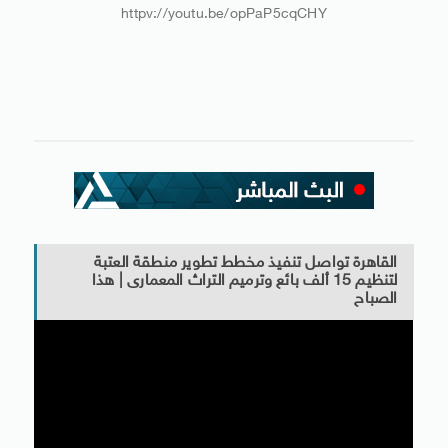
httpv://youtu.be/opPaP5cqCHY
القاهرة تواصل تنفيذ مخطط تطوير منطقة العتبة
لتنظيم 15 ألف بائع وترميم التراث المعمارى | هذا
الصباح