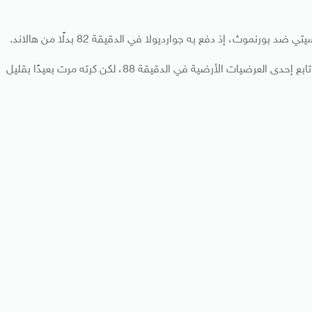
وث، إذ دفع به جوارديولا في الدقيقة 82 بدلًا من هالاند.
وكاد مرموش يسجل أول أهدافه في الدوري الإنجليزي، بعدما تابع إحدى العرضيات الأرضية في الدقيقة 88، لكن كرته مرت بعيدًا بقليل