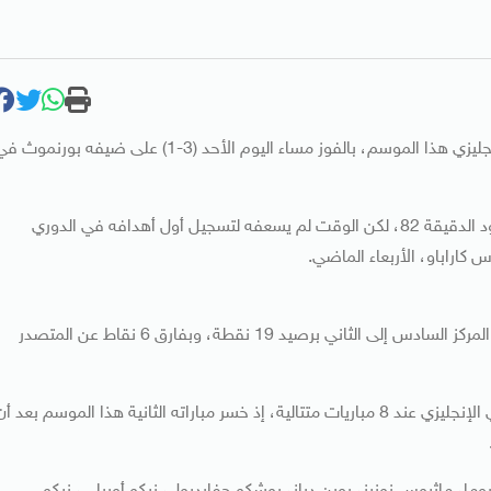
قفز نادي مانشستر سيتي 6 مراكز في جدول ترتيب الدوري الإنجليزي هذا الموسم، بالفوز مساء اليوم الأحد (3-1) على ضيفه بورنموث
وشارك عمر مرموش من مقاعد بدلاء مانشستر سيتي عند حدود الدقيقة 82، لكن الوقت لم يسعفه لتسجيل أول أهدافه في الدوري
كاراباو، الأربعاء الماضي.
وتقدم مانشستر سيتي في جدول ترتيب الدوري الإنجليزي من المركز السادس إلى الثاني برصيد 19 نقطة، وبفارق 6 نقاط عن المتصدر
وتوقفت سلسلة بورنموث مع اللا هزيمة في منافسات الدوري الإنجليزي عند 8 مباريات متتالية، إذ خسر مباراته الثانية هذا الموسم بعد أ