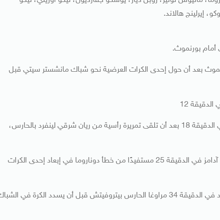
ما، ماثيوس نونيز، روبن دياز، يوشكو جفارديول، نيكو أوريلي، نيكو
، إيرلينج هالاند.
أمام بورنموث.
وبي هدفًا لبورنموث بعد أن حول إحدى الكرات العرضية نحو شباك مانشستر سيتي قبل
لدقيقة 12
ونجح إيرلينج هالاند في تسجيل هدف أول لمانشستر سيتي في الدقيقة 18 بعد أن تلقى تمريرة رأسية من ريان شرقي لينفرد بالحارس،
وتعادل بورنموث أمام مانشستر سيتي سريعًا بهدف من توقيع آدامز في الدقيقة 25 مستفيدًا من خطأ دوناروما في إبعاد إحدى الكرات
وعاد هالاند ليضيف هدفًا ثانيًا لمانشستر سيتي من انفراد جديد في الدقيقة 34 مراوغا الحارس بيتروفيتش قبل أن يسدد الكرة في الشب