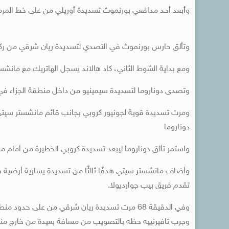
وأبعد أحد مدافعي بورنموث تسديدة أوريلي من على خط المرمى 
وتألق حارس بورنموث في التصدي لتسديدة ريان شرقي من ركلة ثاب
ومع بداية الشوط الثاني، كاد هالاند يسجل الهاتريك مع مانشست
وتصدى دوناروما لتسديدة سيمينيو من داخل منطقة الجزاء في ال
دوناروما
واستمر تألق دوناروما ليبعد تسديدة كروبي الخطيرة من أمام م
تقدم فريق بيب جوارديولا.
وفي الدقيقة 68 مرت تسديدة ريان شرقي من على حدود منطقة الجزاء أعلى عارضة بورنموث.