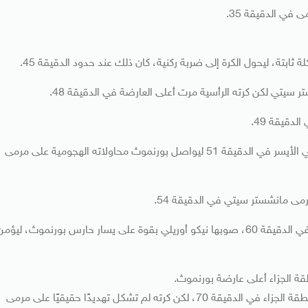
في الدقيقة 35.
تة، ليحول الكرة إلى ضربة ركنية، كان ذلك عند حدود الدقيقة 45.
ر سيتي لكن كرته الرأسية مرت أعلى العارضة في الدقيقة 48.
دقيقة 49.
ومرت تسديدة قوية لجونيور كروبي بجانب قائم مانشستر سيتي الأيسر في الدقيقة 51 ليواصل بورنموث محاولاته الهجومية على مرمى
رمى مانشستر سيتي في الدقيقة 54.
وأضاف مانشستر سيتي هدفًا ثالثًا من تسديدة يسارية أرضية في الدقيقة 60، صوبها نيكو أوريلي بقوة على يسار حارس بورنموث، ليؤم
وجرب تافيرنييه حظه بالتصويب من مسافة بعيدة من خارج منطقة الجزاء في الدقيقة 70، لكن كرته لم تشكل تهديدًا حقيقيًا على مرمى