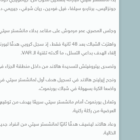
بدأ مانشستر سيتي مباراته بتشكيل مكون من: جيانلويجي دونارو
جونزاليس، برناردو سيلفا، فيل فودين، ريان شرقي، جيريمي دوكو
وجلس المصري عمر مرموش على مقاعد بدلاء مانشستر سيتي 
واهتزت الشباك بعد 48 ثانية فقط، إذ سجل كر
إلغاء الهدف بداعي التسلل، ما أكدته تقنية الـ VAR.
وتصدى بيتروفيتش لتسديدة هالاند من داخل منطقة الجزاء في ا
واضعا الكرة بسهولة في شباك بورنموث.
العرضية من ركلة ركنية.
الخالية.