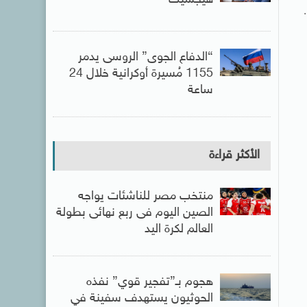
هيجسيث
“الدفاع الجوى” الروسى يدمر
1155 مُسيرة أوكرانية خلال 24
ساعة
الأكثر قراءة
منتخب مصر للناشئات يواجه
الصين اليوم فى ربع نهائى بطولة
العالم لكرة اليد
هجوم بـ”تفجير قوي” نفذه
الحوثيون يستهدف سفينة في