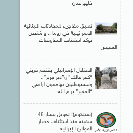
خليج عدن
تعليق مفاجىء للمحادثات اللبنانية
الإسرائيلية في روما .. واشنطن
تؤكد استئناف المفاوضات
الخميس
الاحتلال الإسرائيلي يقتحم قريتي
“كفر مالك” و”دير جرير”..
ومستوطنون يهاجمون أراضي
“المغير” برام الله
(سنتكوم): تحويل مسار 48
سفينة منذ استئناف حصار
الموانئ الإيرانية