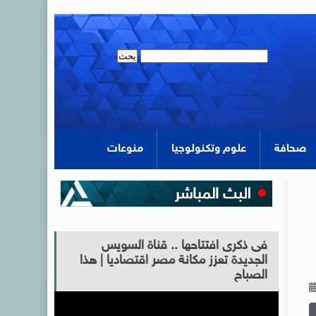
صحافة
علوم وتكنولوجيا
منوعات
فى ذكرى افتتاحها .. قناة السويس
الجديدة تعزز مكانة مصر اقتصاديا | هذا
الصباح