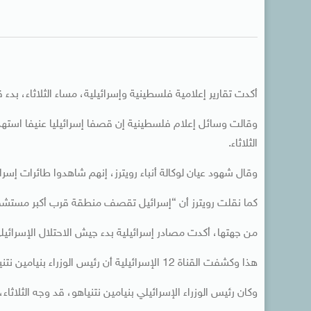
أكدت تقارير إعلامية فلسطينية وإسرائيلية، مساء الثلاثاء،
وقالت وسائل إعلام فلسطينية إن قصفا إسرائيليا عنيفا استه
الثلاثاء.
وقال شهود عيان لوكالة أنباء رويترز، إنهم شاهدوا طائرات إسرا
كما نقلت رويترز أن “إسرائيل تقصف منطقة قرب أكبر مستشفى
من جهتها، أكدت مصادر إسرائيلية بدء جيش الاحتلال الإسرائي
هذا وكشفت القناة 12 الإسرائيلية أن رئيس الوزراء بنيامين نتنياهو “أطلع الأمريكيين على الرد في غزة”.
وكان رئيس الوزراء الإسرائيلي بنيامين نتنياهو، قد وجه الثلاثا