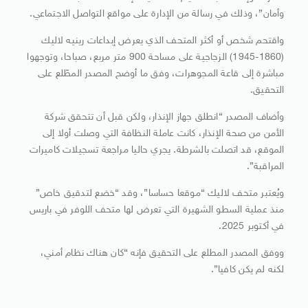
وأمان”، وذلك في رسالة من الإدارة على مواقع التواصل الاجتماعي.
واقتحم شخص أو أكثر المتحف الذي يعرض إبداعات رينيه لاليك
(1860-1945) الزجاجية على مساحة 900 متر مربع، صباحا، وتوجهوا
مباشرة إلى قاعة المجوهرات، وفق ما أوضح المصدر المطّلع على
التحقيق.
وأضاف المصدر “انطلق جهاز الإنذار، ولكن قبل أن تتحقق شركة
الأمن من صحة الإنذار، كانت عاملة النظافة التي وصلت أولا إلى
الموقع، قد اتصلت بالشرطة. يجري حاليا مراجعة تسجيلات كاميرات
المراقبة”.
ويُعتبر متحف لاليك “موقعا حساسا”، وقد “خضع لتدقيق خاص”
منذ عملية السطو الشهيرة التي تعرض لها متحف اللوفر في باريس
في أكتوبر 2025.
ووفق المصدر المطلع على التحقيق فإنه “كان هناك نظام أمني،
لكنه لم يكن كافيا”.