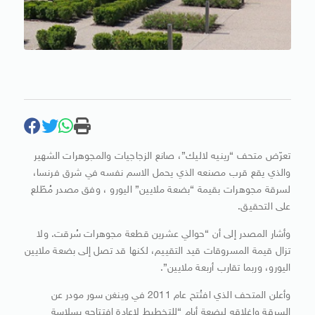
تعرّض متحف “رينيه لاليك”، صانع الزجاجيات والمجوهرات الشهير
والذي يقع قرب مصنعه الذي يحمل الاسم نفسه في شرق فرنسا،
لسرقة مجوهرات بقيمة “بضعة ملايين” اليورو ، وفق مصدر مُطّلع
على التحقيق.
وأشار المصدر إلى أن “حوالي عشرين قطعة مجوهرات سُرقت. ولا
تزال قيمة المسروقات قيد التقييم، لكنها قد تصل إلى بضعة ملايين
اليورو، وربما تقارب أربعة ملايين”.
وأعلن المتحف الذي افتُتح عام 2011 في وينغن سور مودر عن
السرقة وإغلاقه لبضعة أيام “للتخطيط لإعادة افتتاحه بسلاسة