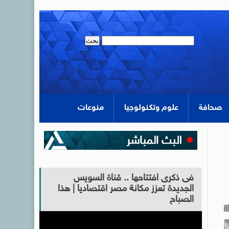
صحافة
علوم وتكنولوجيا
منوعات
فى ذكرى افتتاحها .. قناة السويس
الجديدة تعزز مكانة مصر اقتصاديا | هذا
الصباح