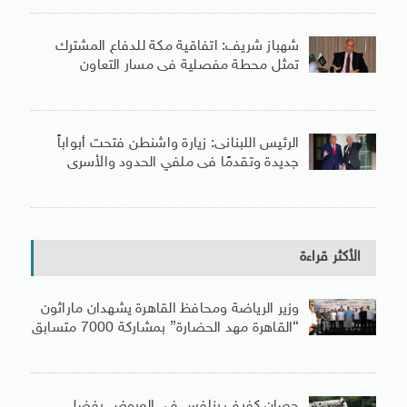
شهباز شريف: اتفاقية مكة للدفاع المشترك
تمثل محطة مفصلية فى مسار التعاون
الرئيس اللبنانى: زيارة واشنطن فتحت أبواباً
جديدة وتقدمًا فى ملفي الحدود والأسرى
الأكثر قراءة
وزير الرياضة ومحافظ القاهرة يشهدان ماراثون
“القاهرة مهد الحضارة” بمشاركة 7000 متسابق
حصان كفيف ينافس فى العروض بفضل