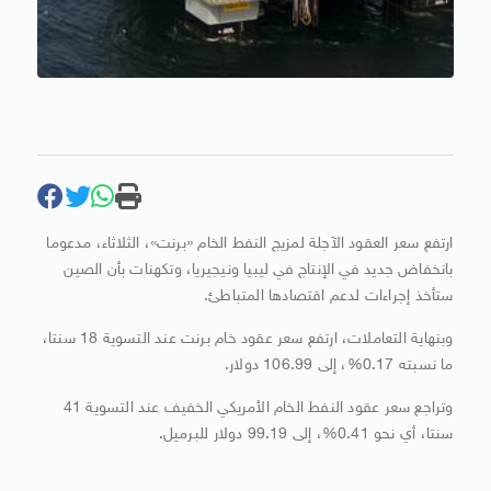
ارتفع سعر العقود الآجلة لمزيج النفط الخام «برنت»، الثلاثاء، مدعوما
بانخفاض جديد في الإنتاج في ليبيا ونيجيريا، وتكهنات بأن الصين
ستأخذ إجراءات لدعم اقتصادها المتباطئ.
وبنهاية التعاملات، ارتفع سعر عقود خام برنت عند التسوية 18 سنتا،
ما نسبته 0.17%، إلى 106.99 دولار.
وتراجع سعر عقود النفط الخام الأمريكي الخفيف عند التسوية 41
سنتا، أي نحو 0.41%، إلى 99.19 دولار للبرميل.