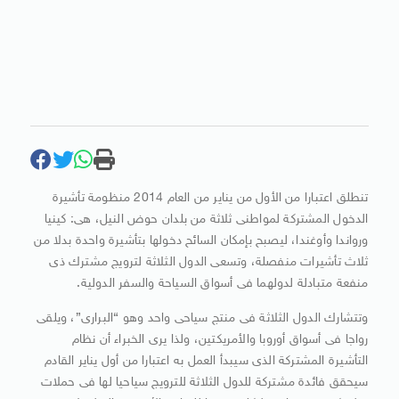
تنطلق اعتبارا من الأول من يناير من العام 2014 منظومة تأشيرة
الدخول المشتركة لمواطنى ثلاثة من بلدان حوض النيل، هى: كينيا
ورواندا وأوغندا، ليصبح بإمكان السائح دخولها بتأشيرة واحدة بدلا من
ثلاث تأشيرات منفصلة، وتسعى الدول الثلاثة لترويج مشترك ذى
منفعة متبادلة لدولهما فى أسواق السياحة والسفر الدولية.
وتتشارك الدول الثلاثة فى منتج سياحى واحد وهو “البرارى”، ويلقى
رواجا فى أسواق أوروبا والأمريكتين، ولذا يرى الخبراء أن نظام
التأشيرة المشتركة الذى سيبدأ العمل به اعتبارا من أول يناير القادم
سيحقق فائدة مشتركة للدول الثلاثة للترويج سياحيا لها فى حملات