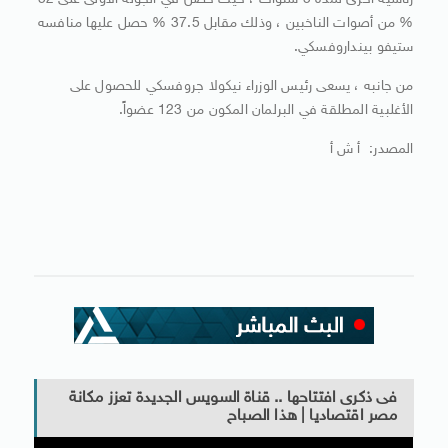
رئاسية أخرى لمدة 5 سنوات ، حيث حصل في الجولة الأولى على 52
% من أصوات الناخبين ، وذلك مقابل 37.5 % حصل عليها منافسه
ستيفو بينداروفسكي.
من جانبه ، يسعى رئيس الوزراء نيكولا جروفسكي للحصول على
الأغلبية المطلقة في البرلمان المكون من 123 عضواً.
المصدر: أ ش أ
فى ذكرى افتتاحها .. قناة السويس الجديدة تعزز مكانة
مصر اقتصاديا | هذا الصباح