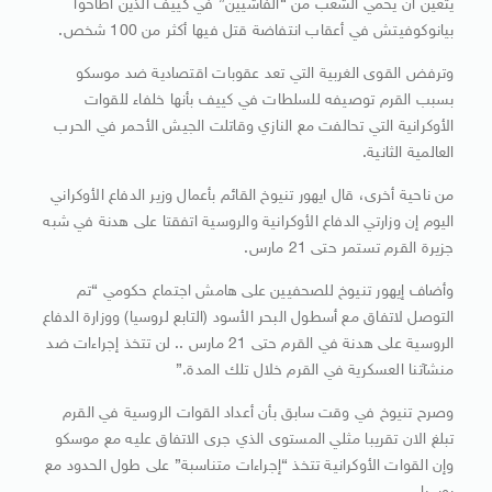
يتعين أن يحمي الشعب من “الفاشيين” في كييف الذين أطاحوا
بيانوكوفيتش في أعقاب انتفاضة قتل فيها أكثر من 100 شخص.
وترفض القوى الغربية التي تعد عقوبات اقتصادية ضد موسكو
بسبب القرم توصيفه للسلطات في كييف بأنها خلفاء للقوات
الأوكرانية التي تحالفت مع النازي وقاتلت الجيش الأحمر في الحرب
العالمية الثانية.
من ناحية أخرى، قال ايهور تنيوخ القائم بأعمال وزير الدفاع الأوكراني
اليوم إن وزارتي الدفاع الأوكرانية والروسية اتفقتا على هدنة في شبه
جزيرة القرم تستمر حتى 21 مارس.
وأضاف إيهور تنيوخ للصحفيين على هامش اجتماع حكومي “تم
التوصل لاتفاق مع أسطول البحر الأسود (التابع لروسيا) ووزارة الدفاع
الروسية على هدنة في القرم حتى 21 مارس .. لن تتخذ إجراءات ضد
منشآتنا العسكرية في القرم خلال تلك المدة.”
وصرح تنيوخ في وقت سابق بأن أعداد القوات الروسية في القرم
تبلغ الان تقريبا مثلي المستوى الذي جرى الاتفاق عليه مع موسكو
وإن القوات الأوكرانية تتخذ “إجراءات متناسبة” على طول الحدود مع