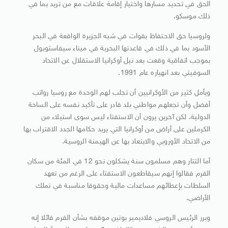
الحق في تحديد مسارها واختيار إقامة علاقات مع من تريد بما في
ذلك موسكو.
ولروسيا حق الاحتفاظ بقوات في شبه الجزيرة الواقعة في البحر
الأسود بما في ذلك في قاعدتها البحرية في ميناء سيفاستوبول
بموجب اتفاقية وقعت بعد نيل أوكرانيا الاستقلال عن الاتحاد
السوفيتي بعد انهياره عام 1991.
ويأمل كثير من الأوكرانيين أن تجلب لهم الوحدة مع روسيا رواتب
أفضل وأن تجعلهم مواطني بلد قادر على تأكيد نفسه على الساحة
الدولية. لكن آخرين يرون أن الاستفتاء ليس سوى استيلاء من
الكرملين على أراض من أوكرانيا التي يريد حكامها الجدد الاقتراب بها
من الاتحاد الأوروبي والابتعاد بها عن الهيمنة الروسية.
أما التتار وهم مسلمون سنة يشكلون نحو 12 في المئة من سكان
القرم فقالوا إنهم سيقاطعون الاستفتاء على الرغم من تعهد
السلطات بإعطائهم مساعدات مالية وحقوقا مناسبة في تملك
الأراضي.
وبرر الرئيس الروسي فلاديمير بوتين موقفه بشأن القرم قائلا إنه