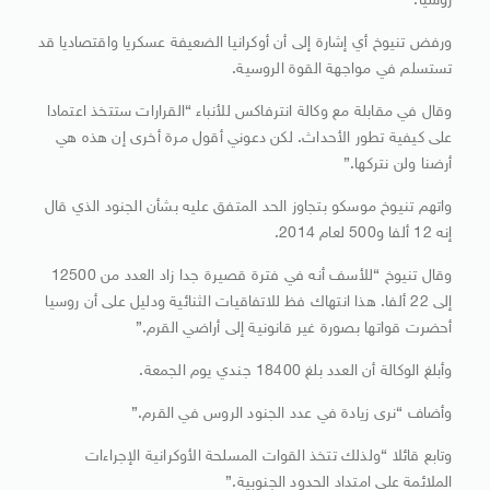
روسيا.
ورفض تنيوخ أي إشارة إلى أن أوكرانيا الضعيفة عسكريا واقتصاديا قد
تستسلم في مواجهة القوة الروسية.
وقال في مقابلة مع وكالة انترفاكس للأنباء “القرارات ستتخذ اعتمادا
على كيفية تطور الأحداث. لكن دعوني أقول مرة أخرى إن هذه هي
أرضنا ولن نتركها.”
واتهم تنيوخ موسكو بتجاوز الحد المتفق عليه بشأن الجنود الذي قال
إنه 12 ألفا و500 لعام 2014.
وقال تنيوخ “للأسف أنه في فترة قصيرة جدا زاد العدد من 12500
إلى 22 ألفا. هذا انتهاك فظ للاتفاقيات الثنائية ودليل على أن روسيا
أحضرت قواتها بصورة غير قانونية إلى أراضي القرم.”
وأبلغ الوكالة أن العدد بلغ 18400 جندي يوم الجمعة.
وأضاف “نرى زيادة في عدد الجنود الروس في القرم.”
وتابع قائلا “ولذلك تتخذ القوات المسلحة الأوكرانية الإجراءات
الملائمة على امتداد الحدود الجنوبية.”