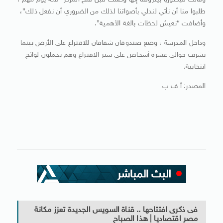
وقالت فيكتوريا بيتروفنا إنها وصلت قبل فتح المركز “لأنه يوم مهم ،
طلبوا منا أن نأتي لندلي بأصواتنا لذلك من الضروري أن نفعل ذلك”،
وأضافت “نعيش لحظات بالغة الأهمية”.
وداخل المدرسة ، وضع صندوقان شفافان للاقتراع على الأرض بينما
يشرف حوالى عشرة أشخاص على سير الاقتراع وهم يحملون لوائح
انتخابية.
المصدر: أ ف ب
فى ذكرى افتتاحها .. قناة السويس الجديدة تعزز مكانة
مصر اقتصاديا | هذا الصباح