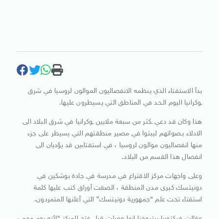
بدأ الاستفتاء الذي ينظمه الانفصاليون الموالون لروسيا في شرق
ـوكرانيا اليوم الـحد في المناطق التي يسيطرون عليها.
هذا وكان قد دعي ـكثر من سبعة ملايين ـوكرانيا في شرق البلاد الى
الادلاء بـصواتهم ليبتوا في مصير منطقتهم التي يسيطر على جزء
منها انفصاليون موالون لروسيا ، في استفتاءين قد يؤديان الى
انفصال هذا القسم من البلاد.
وعلى واجهات مركز الاقتراع في مدرسة في جادة بوشكين في
دونيتسك كبرى مدن المنطقة ، الصقت أوراق كتب عليها كلمة
استفتاء تحت علم “جمهورية دونيتسك” التي أعلنها المتمردون.