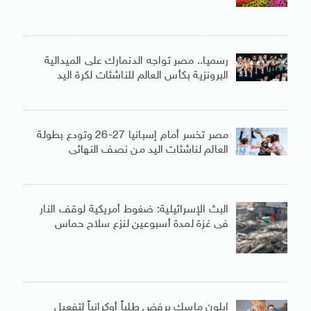
رسميا.. مصر تواجه الدنمارك على الميدالية
البرونزية بكأس العالم للناشئات لكرة اليد
مصر تخسر أمام إسبانيا 27-26 وتودع بطولة
العالم لناشئات اليد من نصف النهائى
البث الإسرائيلية: ضغوط أمريكية لوقف النار
فى غزة لمدة أسبوعين لنزع سلاح حماس
إيلون ماسك يرفض طلباً أوكرانياً لتفعيل