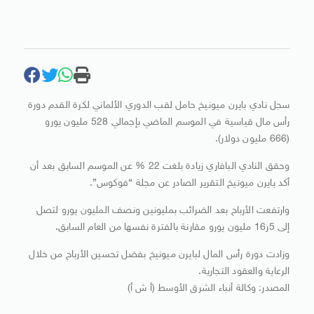
سجل نادي بايرن ميونيخ حامل لقب الدوري الألماني لكرة القدم دورة
رأس مال قياسية في الموسم الماضي بإجمالي 528 مليون يورو
(666 مليون دولار).
وحقق النادي البافاري زيادة بلغت 22 % عن الموسم السابق بعد أن
أكد بايرن ميونيخ التقرير الصادر عن مجلة “فوكوس”.
وارتفعت الأرباح بعد الضرائب بمليونين ونصف المليون يورو لتصل
إلى 5ر16 مليون يورو مقارنة بالفترة نفسها من العام السابق.
وزادت دورة رأس المال لبايرن ميونيخ بفضل تحسين الأرباح من خلال
الرعاية والعقود التجارية.
المصدر: وكالة أنباء الشرق الأوسط (أ ش أ)