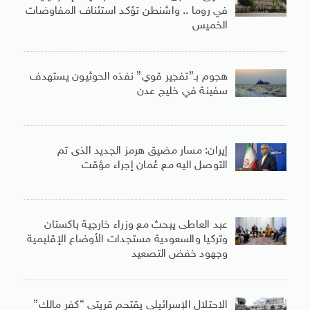
في روما .. واشنطن تؤكد استئناف المفاوضات
الخميس
هجوم بـ”تفجير قوي” نفذه الحوثيون يستهدف
سفينة في خليج عدن
إيران: مسار مضيق هرمز الجديد الذى تم
التوصل اليه مع عُمان إجراء مؤقت
عبد العاطى يبحث مع وزراء خارجية باكستان
وتركيا والسعودية مستجدات الأوضاع الإقليمية
وجهود خفض التصعيد
الاحتلال الإسرائيلي يقتحم قريتي “كفر مالك”