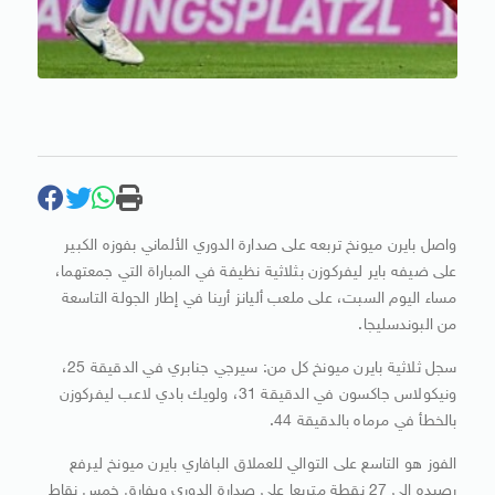
واصل بايرن ميونخ تربعه على صدارة الدوري الألماني بفوزه الكبير
على ضيفه باير ليفركوزن بثلاثية نظيفة في المباراة التي جمعتهما،
مساء اليوم السبت، على ملعب أليانز أرينا في إطار الجولة التاسعة
من البوندسليجا.
سجل ثلاثية بايرن ميونخ كل من: سيرجي جنابري في الدقيقة 25،
ونيكولاس جاكسون في الدقيقة 31، ولويك بادي لاعب ليفركوزن
بالخطأ في مرماه بالدقيقة 44.
الفوز هو التاسع على التوالي للعملاق البافاري بايرن ميونخ ليرفع
رصيده إلى 27 نقطة متربعا على صدارة الدوري وبفارق خمس نقاط