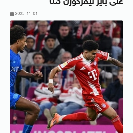
على باير ليفركوزن 3ـ0
2025-11-01