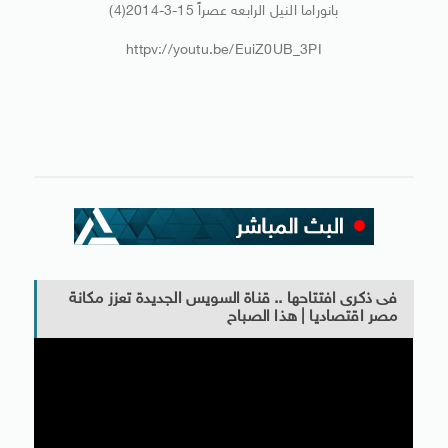
بانوراما النيل الرابعه عصراً 15-3-2014(4)
httpv://youtu.be/EuiZ0UB_3PI
فى ذكرى افتتاحها .. قناة السويس الجديدة تعزز مكانة
مصر اقتصاديا | هذا الصباح