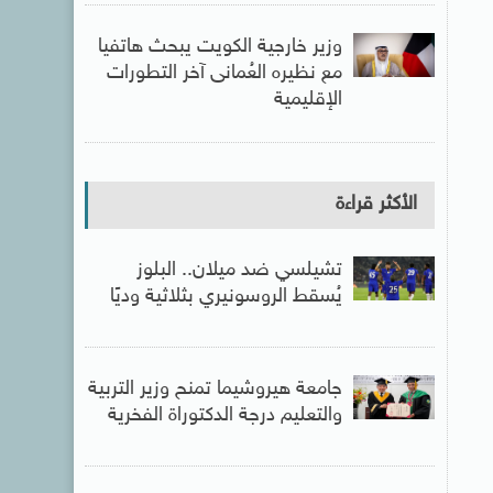
وزير خارجية الكويت يبحث هاتفيا
مع نظيره العُمانى آخر التطورات
الإقليمية
الأكثر قراءة
تشيلسي ضد ميلان.. البلوز
يُسقط الروسونيري بثلاثية وديًا
جامعة هيروشيما تمنح وزير التربية
والتعليم درجة الدكتوراة الفخرية