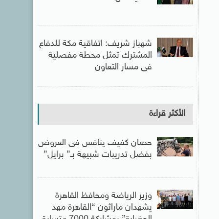
شهباز شريف: اتفاقية مكة للدفاع
المشترك تمثل محطة مفصلية
فى مسار التعاون
الأكثر قراءة
حصان كفيف ينافس فى العروض
بفضل تدريبات شبيهة بـ” برايل”
وزير الرياضة ومحافظ القاهرة
يشهدان ماراثون “القاهرة مهد