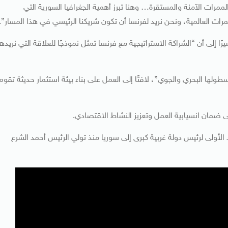
ممرات الآمنة والمستقرة… وهنا تبرز أهمية الجغرافيا السورية التي
ات العالمية، ونحن نريد لفرنسا أن تكون شريكنا الرئيسي في هذا المسار”.
ا إلى أن “الشراكة الاستراتيجية مع فرنسا تمثل نموذجًا للعلاقة التي نريدها
ولها البحري والجوي”، لافتًا إلى العمل على بناء بيئة استثمار حديثة تقوم
ضمان انسيابية العمل وتعزيز النشاط الاقتصادي.
لأولى لرئيس دولة غربية كبرى إلى سوريا منذ تولي الرئيس أحمد الشرع