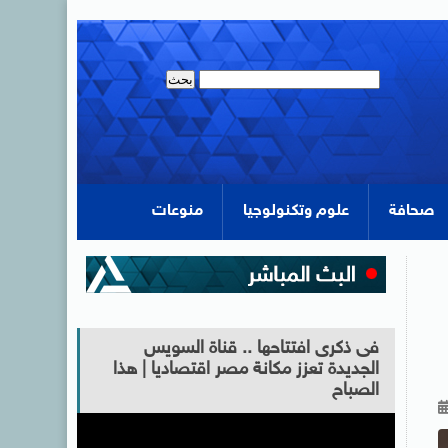
صحافة
علوم وتكنولوجيا
منوعات
فى ذكرى افتتاحها .. قناة السويس
الجديدة تعزز مكانة مصر اقتصاديا | هذا
الصباح