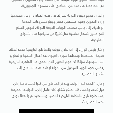
حيث تفقد السوق اليوم الواحد الذي تنفذه وزارة التموين بالتنسيق
مع المحافظة في عدد من المناطق على مستوى الجمهورية.
وأكد أن جميع أجهزة الدولة تشارك في هذه المبادرة، وفي مقدمتها
وزارة التموين وجهاز مستقبل مصر وجهاز مشروعات الخدمة
الوطنية، إلى جانب مختلف الجهات التابعة للدولة، لتوفير السلع
للمواطنين بأسعار مناسبة تقل كثيرًا عن مثيلاتها في الأسواق
التقليدية.
وأشار رئيس الوزراء إلى أنه خلال جولته بالمناطق التاريخية تفقد كذلك
حديقة الفسطاط ومنطقة مجرى العيون بعد أعمال التنمية والتطوير
التي شهدتها، مؤكدًا أن حجم التغيير الذي تحقق في القاهرة التاريخية
يعكس حجم الجهد المبذول من الدولة لإعادة هذه المناطق إلى
مكانتها الحضارية.
وقال: “الحمد لله، الواحد بيتذكر المناطق دي كلها كانت عاملة إزاي
قبل كده، وأتمنى كلنا نفتكر شكلها كان عامل إزاي، النهارده الحقيقة
بقت حاجة تليق بالمكانة التاريخية لمصر، وبنستعيد فيها فعلاً رونق
مصر الحضاري”.