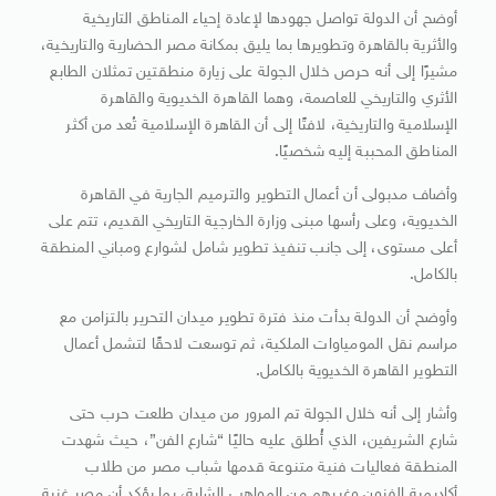
أوضح أن الدولة تواصل جهودها لإعادة إحياء المناطق التاريخية
والأثرية بالقاهرة وتطويرها بما يليق بمكانة مصر الحضارية والتاريخية،
مشيرًا إلى أنه حرص خلال الجولة على زيارة منطقتين تمثلان الطابع
الأثري والتاريخي للعاصمة، وهما القاهرة الخديوية والقاهرة
الإسلامية والتاريخية، لافتًا إلى أن القاهرة الإسلامية تُعد من أكثر
المناطق المحببة إليه شخصيًا.
وأضاف مدبولى أن أعمال التطوير والترميم الجارية في القاهرة
الخديوية، وعلى رأسها مبنى وزارة الخارجية التاريخي القديم، تتم على
أعلى مستوى، إلى جانب تنفيذ تطوير شامل لشوارع ومباني المنطقة
بالكامل.
وأوضح أن الدولة بدأت منذ فترة تطوير ميدان التحرير بالتزامن مع
مراسم نقل المومياوات الملكية، ثم توسعت لاحقًا لتشمل أعمال
التطوير القاهرة الخديوية بالكامل.
وأشار إلى أنه خلال الجولة تم المرور من ميدان طلعت حرب حتى
شارع الشريفين، الذي أُطلق عليه حاليًا “شارع الفن”، حيث شهدت
المنطقة فعاليات فنية متنوعة قدمها شباب مصر من طلاب
أكاديمية الفنون وغيرهم من المواهب الشابة، بما يؤكد أن مصر غنية