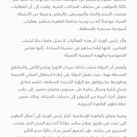
دائمًا بالمواهب في مختلف المجالات الفنية. ولفت إلى أن الفعاليات
تضمنت الرسم والحناء والموسيقى والرقص وغيرها من الأنشطة
الفنية، موضحًا أنه تم توجيه محافظ القاهرة بتنظيم فعاليات
أسبوعية مستمرة بالمنطقة.
وأكد رئيس الوزراء أن هذه الفعاليات لا تمثل فقط دعمًا لشباب
الفنانين، لكنها أيضًا تساهم في تنشيط السياحة، لأنها تعكس
الخصوصية والهوية المصرية الأصيلة.
وأوضح أن الجولة شملت كذلك ميدان الأوبرا وشارع الألفي والمناطق
المحيطة بهما، حيث تعمل الدولة على إعادة استغلال المباني القديمة
وتطويرها بما يتوافق مع الرؤية الجديدة للمنطقة، لتضم فنادق
ومبانٍ إدارية ومحال تجارية على مستوى حضاري متميز، إلى جانب
تحويل أجزاء كبيرة من الشوارع إلى مسارات للمشاة، وذلك ضمن
خطة تطوير القاهرة الخديوية.
وفيما يتعلق بالقاهرة الإسلامية، أشار رئيس الوزراء إلى أعمال التطوير
التي تمت في طريق صلاح سالم، مؤكدًا أنه رغم الجدل الذي صاحب
المشروع في بدايته، فإن الجميع أصبح يدرك حاليًا حجم التأثير