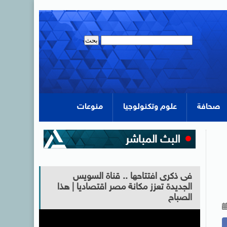
صحافة
علوم وتكنولوجيا
منوعات
فى ذكرى افتتاحها .. قناة السويس
الجديدة تعزز مكانة مصر اقتصاديا | هذا
الصباح