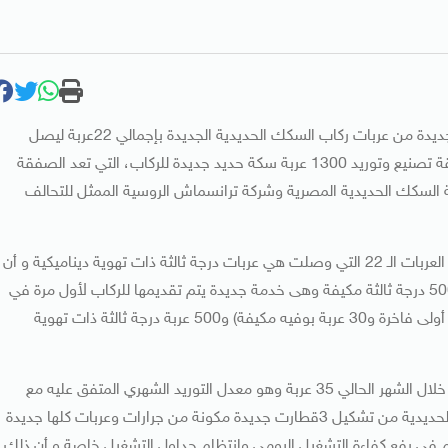
أعلن وزير النقل كامل الوزير استقبال ميناء الإسكندرية، دفعة جديدة من عربات ركاب السكك الحديدية الجديدة بإجمالي 22عربة ليصل
إجمالي ماوصل حتى الان من العربات الى 68 عربة ضمن صفقة تصنيع وتوريد 1300 عربة سكة حديد جديدة للركاب، التي تعد الصفقة
 السكك الحديدية المصرية وشركة ترانسماش الروسية الممثل للتحالف
وأكد وزير النقل، في بيان نشر في وقت مبكر اليوم الثلاثاء، ان العربات الـ 22 التي وصلت هي عربات درجة ثالثة ذات تهوية ديناميكية و أن
صفقة الـ 1300 عربة جديدة للركاب تشمل 800 عربة مكيفة (500 درجة ثالثة مكيفة وهى خدمة جديدة يتم تقديمها للركاب لأول مرة في
تاريخ سكك حديد مصر و180 درجة ثانية فاخرة و90 عربة درجة أولى فاخرة و30 عربة بوفيه مكيفة) و500 عربة درجة ثالثة ذات تهوية
وأشار إلى أنه بوصول هذه الدفعة من العربات يكون قد وصل خلال الشهر الحالي 35 عربة وهو معدل التوريد الشهري المتفق عليه مع
الشركة المصنعة لافتا إلى أن هذا المعدل يمكن هيئة السكك الحديدية من تشكيل 3قطارت جديدة مكونة من جرارات وعربات كلها جديدة
 فى رفع كفاءة التشغيل اليومى وانتظام جداول التشغيل خاصة و أن ذلك