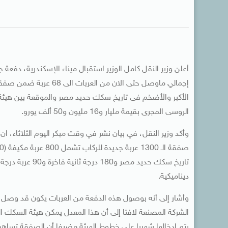
الأكبر والأضخم فى تاريخ سكك حديد مصر والموقعة بين هيئة
الروسى المجرى بقيمة مليار و16 مليون و50 ألف يورو.
ديناميكية.
يتم إدخالها شهريا على خطوط الهيئة مضيفا أن الصفقة تساهم