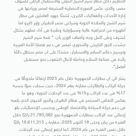
التنظيم داخل مطار شرم الشيخ الدولي والاستقبال الراقي لضيوف
مصر، والذي عكس الصورة الحضارية المشرفة لمصر وريادتها في
إدارة الأحداث والفعاليات الكبرى، مُثمنًا جهود العاملين في مطار
شرم الشيخ والملاحة الجوية وشركتي مصر للطيران وإير كايرو لما
أظهروه من احترافية عالية ومسؤولية وطنية في أداء عملهم بشكل
مُشرف وعلى أكمل وجه وأضاف الوزير بأن: ” قمة شرم الشيخ
جسّدت الدور التاريخي والمحوري لمصر في دعم قضايا الأمة العربية
وترسيخ دعائم السلام والاستقرار، مشددًا على أن مصر ستظل دائمًا
رائدة في صناعة السلام وحاملة لآمال الشعوب نحو مستقبل
أفضل”.
يشار الي ان مطارات الجمهورية خلال عام 2025 ارتفاعًا ملحوظًا في
حركة الركاب والطائرات مقارنة بعام 2024، حيث سجلت نموًا بنسبة
17% في عدد الركاب و15% في عدد الرحلات الجوية، وهو ما
يعكس التعافي المستمر في قطاع الطيران والدور الحيوي الذي يلعبه
في دعم حركة السياحة والاقتصاد الوطني وبحسب الإحصائيات بلغ
إجمالي عدد الركاب بمطارات الجمهورية نحو 21,783,082 راكبًا خلال
الفترة من يناير وحتى 18 أكتوبر 2025، مقارنة بـ 18,611,315 راكبًا
خلال نفس الفترة من عام 2024. كما ارتفع إجمالي عدد الرحلات