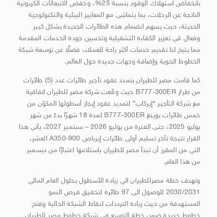
بانخفاض استهلاك الوقود بنسبة 25%، وخفض الانبعاثات الكربونية
الناتجة عن الرحلات، بما يتماشى مع المعايير البيئية والتكنولوجية
الحديثة، حيث يسهم انضمام هذه الطائرات الجديدة بشكل كبير
وفعال في تعزيز الكفاءة التشغيلية وتحسين جودة الخدمات المقدمة
مما يتيح لنا تقديم خدمات أكثر راحة للعملاء، فضلًا عن توسعة شبكة
الخطوط الجوية وإضافة وجهات جديدة حول العالم.
كما قامت مصر للطيران بتمدد عقود تأجير طائرات عدد (5) طائرات
من طراز B777-300ER حيث وقّعت شركة مصر للطيران اتفاقية
مع شركة التأجير “إيركاب” لتمديد عقود إيجار أسطولها المكوّن من
خمس طائرات بوينغ B777-300ER لمدة 18 شهرًا بدءً من شهر
يوليو 2025، حتى الفترة من يوليو 2026 – سبتمبر 2027، يأتي هذا
القرار نتيجة تأخر تسليم أولى طائرات إيرباص A350-900 العشر،
التي من المقرر أن تبدأ مصر للطيران باستلامها اعتبارًا من ديسمبر
من هذا العام.
وتهدف خطة مصرللطيران الي زيادة الأسطول بحلول العام المالي
2030/2031 للوصول الى 97 طائرة لتحقيق فرص النمو
المستهدفة من حيث زيادة الترددات لنقاط الشبكة الحالية وفتح
خطوط جديدة ضمن خطة التوسع في شبكة خطوط مصر للطيران