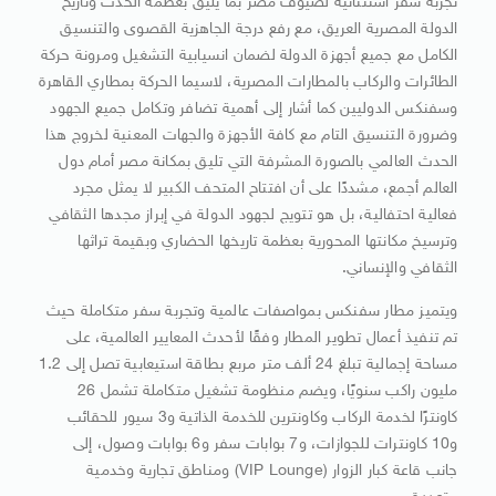
تجربة سفر استثنائية لضيوف مصر بما يليق بعظمة الحدث وتاريخ
الدولة المصرية العريق، مع رفع درجة الجاهزية القصوى والتنسيق
الكامل مع جميع أجهزة الدولة لضمان انسيابية التشغيل ومرونة حركة
الطائرات والركاب بالمطارات المصرية، لاسيما الحركة بمطاري القاهرة
وسفنكس الدوليين كما أشار إلى أهمية تضافر وتكامل جميع الجهود
وضرورة التنسيق التام مع كافة الأجهزة والجهات المعنية لخروج هذا
الحدث العالمي بالصورة المشرفة التي تليق بمكانة مصر أمام دول
العالم أجمع، مشددًا على أن افتتاح المتحف الكبير لا يمثل مجرد
فعالية احتفالية، بل هو تتويج لجهود الدولة في إبراز مجدها الثقافي
وترسيخ مكانتها المحورية بعظمة تاريخها الحضاري وبقيمة تراثها
الثقافي والإنساني.
ويتميز مطار سفنكس بمواصفات عالمية وتجربة سفر متكاملة حيث
تم تنفيذ أعمال تطوير المطار وفقًا لأحدث المعايير العالمية، على
مساحة إجمالية تبلغ 24 ألف متر مربع بطاقة استيعابية تصل إلى 1.2
مليون راكب سنويًا، ويضم منظومة تشغيل متكاملة تشمل 26
كاونترًا لخدمة الركاب وكاونترين للخدمة الذاتية و3 سيور للحقائب
و10 كاونترات للجوازات، و7 بوابات سفر و6 بوابات وصول، إلى
جانب قاعة كبار الزوار (VIP Lounge) ومناطق تجارية وخدمية