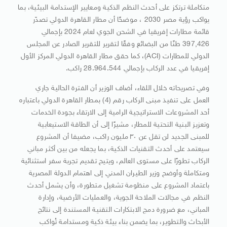
متكاملة ترتكز على أحدث النظم الذكية ومعايير الإستدامة البيئية، بما
يواكب رؤية مصر 2030 ، موضحًا أن مطار القاهرة الدولي تصدّر
قائمة مطارات إفريقيا في الشحن الجوي لعام 2024 بإجمالي
397,426 طنًا من البضائع وفقًا لتقرير للتقرير الصادر عن المجلس
الدولي للمطارات (ACI)، كما حقق مطار القاهرة الدولي المركز الأول
إفريقيا في عدد الركاب بإجمالي 28.964.544 راكب.
وفي تصريحاته خلال اللقاء، أضاف الوزير أن الفترة الحالية جاري
العمل على تنفيذ مبنى الركاب رقم (4) بمطار القاهرة الدولي باعتباره
أحد المشروعات الاستراتيجية الرامية إلى الارتقاء بجودة الخدمات
وتعزيز البنية التحتية للمطار، مشيرًا إلى أن الطاقة الاستيعابية
للمبنى الجديد لن تقل عن ٣٠ مليون راكب، مضيفا أن المشروع
سيعتمد على أحدث التقنيات الذكية، بما يجعله من بين أكثر مباني
الركاب تطورًا على مستوى العالم، ويتيح تقديم تجربة سفر استثنائية
ومتكاملة وأوضح وزير الطيران المدني إلى اهتمام الدولة المصرية
باعتماد المشروع على منظومة تشغيل متطورة، وأن يشمل أحدث
النظم في مجالات الملاحة الجوية، والعمليات الأرضية، وإدارة
المباني، مع ضرورة دمج الابتكارات التقنية المستندة إلى نتائج
الأبحاث والتطوير، بما يضمن بناء بيئة ذكية ومستدامة تُواكب