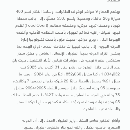
متعددة.
ويضم المطار 9 مواقع لوقوف الطائرات، وساحة انتظار تسع 400
سيارة و20 حافلة، ومسجدًا يتسع لـ550 مصلّيًا، إلى جانب محطة
كهرباء ومحطة تبريد مركزية ومنطقة مطاعم (Food Court) تقدم
تجربة ضيافة راقية كما تم تجهيزه بأحدث الأنظمة الأمنية وأنظمة
الهبوط الآلي ، وبرج مراقبة حديث مزود بأحدث تكنولوجيا إدارة
الحركة الجوية، إلى جانب تجهيزات متكاملة لخدمة ذوي الهمم بما
يعكس التزام الدولة بمبدأ الطيران الإنساني الشامل و حقق مطار
سفنكس طفرة نوعية في مؤشرات قياس الأداء التشغيلي حيث بلغ
عدد الركاب خلال الفترة من يناير حتى 31 أكتوبر عام 2025 نحو
032ر034ر1 راكبا مقابل 660ر852 راكبًا في عام 2024 ، وهو ما
يمثل 21% ويعمل بالمطار حاليًا 22 شركة طيران تخدمها 7 وكالات،
بمتوسط 95 رحلة أسبوعيًا خلال موسم الشتاء 2024/2025 مقابل
75 رحلة في الموسم السابق بنسبة زيادة 27%، ليخدم المطار بذلك
25 وجهة دولية ومحلية، ويؤكد مكانته كمحور متنامٍ لحركة السفر
والسياحة غرب القاهرة.
وأشار الدكتور سامح الحفني وزير الطيران المدني إلى أن الدولة
المصرية ماضية بخطى واثقة نحو بناء منظومة طيران عصرية