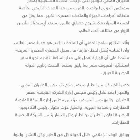
الطيران المدني لتوفير أعلى درجات الكفاءة التشغيلية بمطار
سفنكس الدولي لتواجده بالقرب من هذا الحدث التاريخي، خاصة
منطقة أهرامات الجيزة والمتحف المصري الكبير، مما يعزز من
أهميته المتزايدة كمشروع حضاري عالمي يستعد لإستقبال ملايين
الزوار من مختلف أنحاء العالم.
وأكد الدكتور سامح الحفني أن المتحف الكبير هو هدية مصر للعالم،
وأن افتتاحه يُمثل لحظة فارقة في سجل الحضارة المصرية العريقة،
مشددا على أن الوزارة تعمل على مدار الساعة لتقديم تجربة سفر
استثنائية لضيوف مصر بما يليق بعظمة الحدث وتاريخ الدولة
المصرية العريق.
حضر اللقاء كل من الطيار منتصر مناع نائب وزير الطيران المدني،
والطيار أحمد عادل رئيس مجلس إدارة الشركة القابضة لمصر
للطيران، والمهندس أيمن عرب رئيس مجلس إدارة الشركة القابضة
للمطارات والملاحة الجوية، والطيار عزت متولي رئيس الأكاديمية
المصرية لعلوم الطيران، والطيار وائل النشار رئيس الشركة المصرية
للمطارات.
ورافق الوفد الإعلامي خلال الجولة كل من الطيار وائل النشار، واللواء