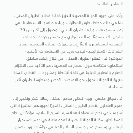
المعايير العالمية.
وأكد على جهود الدولة المصرية لتعزيز كفاءة قطاع الطيران المدني،
بما في ذلك خطط تطوير المطارات وزيادة طاقتها الاستيعابية، في
إطار مستهدفات وزارة الطيران المدني للوصول إلى أكثر من 70
مليون راكب سنويًا، وذلك بالتوازي مع تحسين جودة الخدمات
المقدمة للمسافرين، لافتًا إلى توجيهات القيادة السياسية بتعزيز
الشراكات الاستراتيجية لجذب مزيد من الاستثمارات الأجنبية
المباشرة في قطاع الطيران المدني، من خلال إنشاء مناطق
استثمارية متكاملة حول المطارات المصرية، مع التأكيد على الالتزام
الصارم بالمعايير البيئية في كافة أنشطة ومشروعات القطاع، اتساقًا
مع رؤية الدولة للتحول نحو الاقتصاد الأخضر ومنظومة طيران أكثر
استدامة.
في سياق متصل، وجّه الدكتور سامح الحفني رسالة شكر وتقدير إلى
جميع العاملين بقطاع الطيران المدني، تقديرًا لجهودهم المتميزة التي
أسهمت في نجاح استضافة قمة شرم الشيخ للسلام.. مؤكدًا أن نجاح
القمة أظهر مكانة الدولة المصرية كقوة فاعلة في دعم الاستقرار
الإقليمي وترسيخ قيم ومسار السلام الحقيقي، وأشاد الوزير بحسن