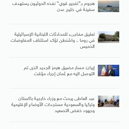
هجوم بـ”تفجير قوي” نفذه الحوثيون يستهدف
سفينة في خليج عدن
تعليق مفاجىء للمحادثات اللبنانية الإسرائيلية
في روما .. واشنطن تؤكد استئناف المفاوضات
الخميس
إيران: مسار مضيق هرمز الجديد الذى تم
التوصل اليه مع عُمان إجراء مؤقت
عبد العاطى يبحث مع وزراء خارجية باكستان
وتركيا والسعودية مستجدات الأوضاع الإقليمية
وجهود خفض التصعيد