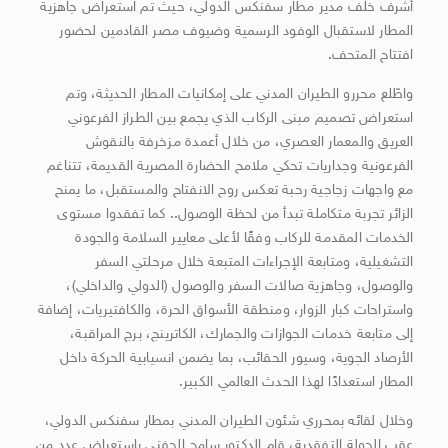
أشرف خلف مدير مطار سفنكس الدولي، حيث تم استعراض جاهزية
المطار لاستقبال الوفود الرسمية وضيوف مصر القادمين لحضور
افتتاح المتحف.
واطّلع محررو الطيران المدني على إمكانيات المطار الحديثة، وتم
استعراض تصميم مبنى الركاب الذي يجمع بين الطراز الفرعوني
العريق والمعمار العصري، من خلال أعمدة مزخرفة بالنقوش
الفرعونية وجداريات تحكي ملامح الحضارة المصرية القديمة، تتناغم
مع واجهات زجاجية رحبة تعكس روح الانفتاح والمستقبل، ما يمنح
الزائر تجربة متكاملة تبدأ من لحظة الوصول.. كما تفقدوا مستوى
الخدمات المقدمة للركاب وفقًا لأعلى معايير السلامة والجودة
التشغيلية، ومتابعة الإجراءات المتبعة خلال مرحلتي السفر
والوصول، وجاهزية صالات السفر والوصول (الدولي والداخلي)،
واستراحات كبار الزوار، ومنطقة الأسواق الحرة، والكافتيريات، إضافة
إلى متابعة خدمات الجوازات والجمارك، الكاترينج، برج المراقبة،
الأرصاد الجوية، وسيور الحقائب، بما يضمن انسيابية الحركة داخل
المطار استعدادًا لهذا الحدث العالمي الكبير.
وخلال لقائه بمحرري شئون الطيران المدني بمطار سفنكس الدولي،
عقب الجولة التفقدية، قام الدكتور سامح الحفني باستعراض عدد من