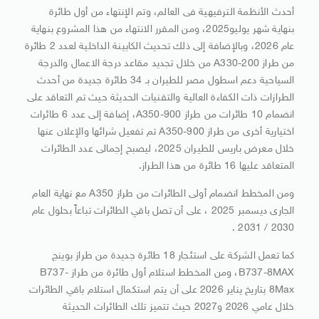
أحدث الأنظمة الترفيهية فى العالم، وتم الإنتهاء من أول طائرة
بنهاية شهر يوليو2025، ومن المقرر الانتهاء من هذا المشروع بنهاية
عام 2026، وبالإضافة إلى ذلك تحديث الكابينة الداخلية لعدد 2 طائرة
من طراز A330-200 من خلال تجديد مقاعد درجة الاعمال والدرجة
السياحية دعم اسطول مصر للطيران بـ 34 طائرة جديدة من أحدث
الطرازات ذات الكفاءة العالية والتقنيات الحديثة حيث تم التعاقد على
انضمام 10 طائرات من طراز A350-900، إضافة إلى عدد 6 طائرات
اختيارية أخرى من طراز A350-900 تم تفعيل شرائها والإعلان عنها
خلال معرض باريس للطيران 2025، ليصبح إجمالى عدد الطائرات
المتعاقد عليها 16 طائرة من هذا الطراز.
ومن المخطط انضمام أولى الطائرات من طراز A350 مع نهاية العام
الجارى ديسمبر 2025 ، على أن تصل باقي الطائرات تباعاً بحلول عام
2030 / 2031 .
كما تعمل الشركة على استئجار 18 طائرة جديدة من طراز بوينج
B737-8MAX، ومن المخطط استلام أول طائرة من طراز B737-
8Max بتاريخ يناير 2026 على أن يتم استكمال استلام باقي الطائرات
خلال عامي 2026 و2027 حيث تتميز تلك الطائرات الحديثة