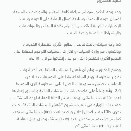
تنفيذ المشروع .
وقد وجه الدكتور سويلم بمراعاة كافة المعايير والمواصفات المتبعة
لضمان جودة التنفيذ، ومتابعة أعمال الرقابة على الجودة وتنفيذ
الإختبارات اللازمة للتأكد من الإلتزام بكافة المعايير والمواصفات
والإشتراطات الفنية واجبة التنفيذ .
كما وجه سيادته بالحفاظ علي الطابع الأثري للقنطرة القديمة،
وبالتعاون مع وزارة السياحة والآثار في عمليات الترميم للحفاظ علي
الطابع الأثري للقنطرة التى مر على إنشائها حوالى ١٥٠ عام .
وصرح الدكتور سويلم أن تأهيل المنشآت المائية يعد أحد أدوات
تطوير منظومة توزيع المياه اعتمادا على التصرفات بديلا عن
المناسيب ضمن مستهدفات الجيل الثانى لمنظومة الرى المصرية
2.0، وأنه وبناءاً على قاعدة بيانات المنشآت المائية والسابق إعدادها
لعدد ٥٤ ألف منشأ مائى بهدف تقييم الحالة الفعلية لهذه المنشآت ..
فقد بدأت الوزارة فى تنفيذ مشروع “تأهيل المنشآت المائية”، حيث
يجرى حاليًا تنفيذ أعمال إحلال وتجديد لعدد (٥٢٢) منشأ مائى متنوع،
كما تم اجراء تقييم مفصل لعدد (١٠٦٧) منشأ، وجارى عمل معاينة
لتقييم (٢٢١٦) منشأ مائى آخر .