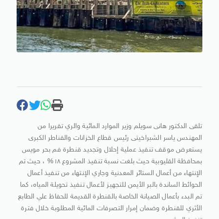
تلقى الدكتور هانى سويلم وزير الموارد المائية والري تقريرا من
المهندس ياسر الشبراخيتى رئيس قطاع الخزانات والقناطر الكبرى
يستعرض موقف تنفيذ عملية إحلال وتجديد قنطرة فم بحر مويس
بمحافظة القليوبية حيث بلغت نسبة تنفيذ المشروع ١٨% ، حيث تم
الإنتهاء من أعمال الستائر المعدنية وجاري الإنتهاء من تنفيذ أعمال
الحوائط الساندة بالبر الأيمن للتجهيز لأعمال تنفيذ تحويلة المياه، كما
تم البدء بأعمال الصيانة الخاصة بالقنطرة القديمة للحفاظ علي الطابع
الأثري للقنطرة وضمان إمرار التصرفات المائية المطلوبة خلال فترة