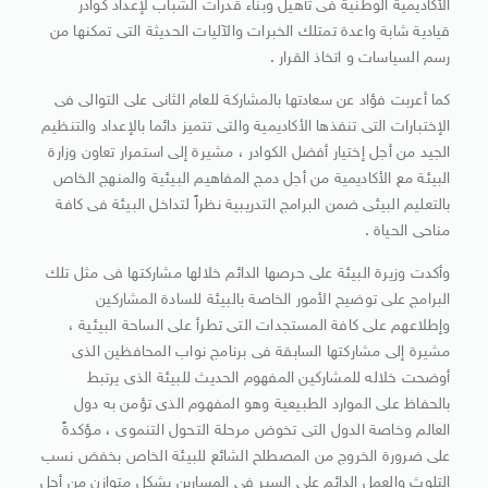
الأكاديمية الوطنية فى تأهيل وبناء قدرات الشباب لإعداد كوادر
قيادية شابة واعدة تمتلك الخبرات والآليات الحديثة التى تمكنها من
رسم السياسات و اتخاذ القرار .
كما أعربت فؤاد عن سعادتها بالمشاركة للعام الثانى على التوالى فى
الإختبارات التى تنفذها الأكاديمية والتى تتميز دائما بالإعداد والتنظيم
الجيد من أجل إختيار أفضل الكوادر ، مشيرة إلى استمرار تعاون وزارة
البيئة مع الأكاديمية من أجل دمج المفاهيم البيئية والمنهج الخاص
بالتعليم البيئى ضمن البرامج التدريبية نظراً لتداخل البيئة فى كافة
مناحى الحياة .
وأكدت وزيرة البيئة على حرصها الدائم خلالها مشاركتها فى مثل تلك
البرامج على توضيح الأمور الخاصة بالبيئة للسادة المشاركين
وإطلاعهم على كافة المستجدات التى تطرأ على الساحة البيئية ،
مشيرة إلى مشاركتها السابقة فى برنامج نواب المحافظين الذى
أوضحت خلاله للمشاركين المفهوم الحديث للبيئة الذى يرتبط
بالحفاظ على الموارد الطبيعية وهو المفهوم الذى تؤمن به دول
العالم وخاصة الدول التى تخوض مرحلة التحول التنموى ، مؤكدةً
على ضرورة الخروج من المصطلح الشائع للبيئة الخاص بخفض نسب
التلوث والعمل الدائم على السير فى المسارين بشكل متوازن من أجل