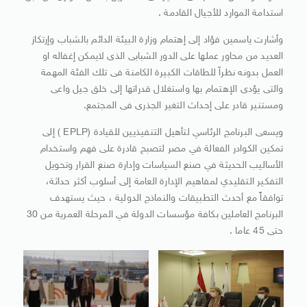
استدامة الموارد للأجيال القادمة .
وأشارت ياسمين فؤاد إلى إهتمام وزارة البيئة الدائم بالشباب وإرتكاز
العديد من محاور عملها على الدور الشبابى الذى لايمكن إغفاله او
العمل بدونه نظراّ للطاقات الكبيرة الكامنة فى تلك الفئة المهمة
والتى يؤدى الإهتمام بها واستغلال قدراتها إلى خلق جيل واعى
ومستنير قادر على إحداث التغير الجذرى فى المجتمع.
ويسعى البرنامج الرئاسي لتأهيل التنفيذيين للقيادة (EPLP ) إلى
تمكين الكوادر الفعالة في مصر لتصبح قادرة على فهم واستخدام
الأساليب الحديثة في صنع السياسات وإدارة صنع القرار وتحويل
التفكير التقليدي لمفاهيم الإدارة العامة إلى أسلوب أكثر حداثة،
توافقاً مع أحدث التطبيقات والنماذج الدولية ، حيث يستهدف
البرنامج العاملين بكافة مؤسسات الدولة في المرحلة العمرية من 30
حتى 45 عاما .