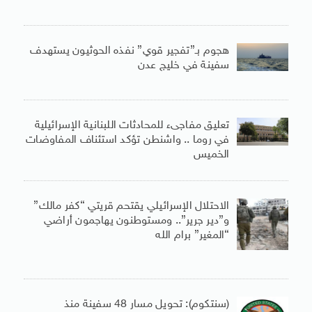
هجوم بـ”تفجير قوي” نفذه الحوثيون يستهدف
سفينة في خليج عدن
تعليق مفاجىء للمحادثات اللبنانية الإسرائيلية
في روما .. واشنطن تؤكد استئناف المفاوضات
الخميس
الاحتلال الإسرائيلي يقتحم قريتي “كفر مالك”
و”دير جرير”.. ومستوطنون يهاجمون أراضي
“المغير” برام الله
(سنتكوم): تحويل مسار 48 سفينة منذ