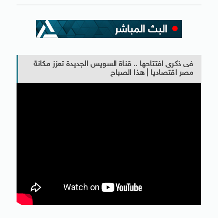
فى ذكرى افتتاحها .. قناة السويس الجديدة تعزز مكانة
مصر اقتصاديا | هذا الصباح