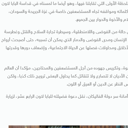
ة الأولى التي تقابلنا فيها، وهو أيضا ما لمسناه في قداسة البابا لاون
في وكلماته ومواقفه تجاه المستضعفين خاصة في غزة الجريحة والسودان،
ام والأخوة والحوار بين الجميع.
يش حالة من الفوضى واللامنطقية، وسيطرة تجارة السلاح والقتل وغطرسة
 الإنسان ومدى الفوضى والدمار الذي يمكن أن تسببه، حتى أصبحت أرواح
الأخلاق ومحاولات فصلها عن الحياة الاجتماعية، وإضعاف دورها وقدرتها
خوة، وتكريس جهوده من أجل المستضعفين والمحتاجين، مؤكدا أن العالم
 الأديان لا تتصارع ولا تتقاتل كما يحاول البعض ترويج ذلك كذبا، ولكن
 النظر عن الدين أو العرق أو اللون.
ة سر دولة الفاتيكان، نقل دعوة فضيلته للبابا لاون الرابع عشر، لزيارة