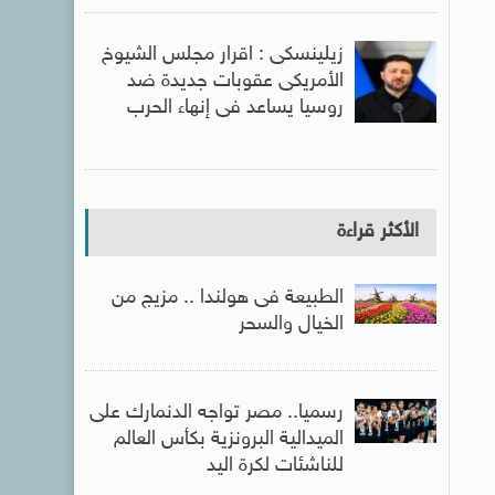
زيلينسكى : اقرار مجلس الشيوخ
الأمريكى عقوبات جديدة ضد
روسيا يساعد فى إنهاء الحرب
الأكثر قراءة
الطبيعة فى هولندا .. مزيج من
الخيال والسحر
رسميا.. مصر تواجه الدنمارك على
الميدالية البرونزية بكأس العالم
للناشئات لكرة اليد