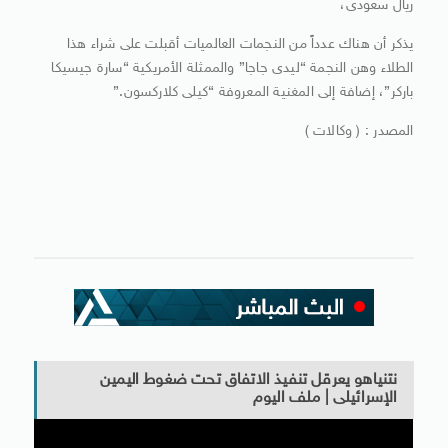
ريال سعودى،
يذكر أن هناك عدداً من النجمات العالميات أقبلت على شراء هذا
الطلاء وهن النجمة “ليدى جاجا” والممثلة الأمريكية “سارة جيسيكا
باركر”، إضافة إلى المغنية المعروفة “كيلى كلاركسون.”
المصدر : ( وكالات )
نتنياهو يعرقل تنفيذ الاتفاق تحت ضغوط اليمين
الإسرائيلى | ملف اليوم