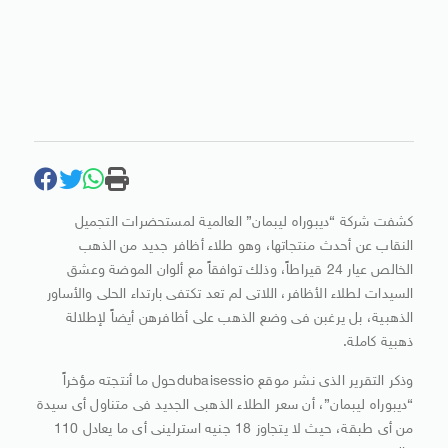
كشفت شركة “ديبوراه ليبمان” العالمية لمستحضرات التجميل
النقاب عن أحدث منتجاتها، وهو طلاء أظافر جديد من الذهب
الخالص عيار 24 قيراطاً، وذلك توافقاً مع ألوان الموضة وعشق
السيدات لطلاء الأظافر، اللاتى لم تعد تكتفى بارتداء الحلى والأساور
الذهبية، بل يرغبن فى وضع الذهب على أظافرهن أيضاً لإطلالة
ذهبية كاملة.
وذكر التقرير الذى نشر موقع dubaisessioحول ما أنتجته مؤخراً
“ديبوراه ليبمان”، أن سعر الطلاء الذهبى الجديد فى متناول أى سيدة
من أى طبقة، حيث لا يتجاوز 18 جنيه استرلينى أى ما يعادل 110