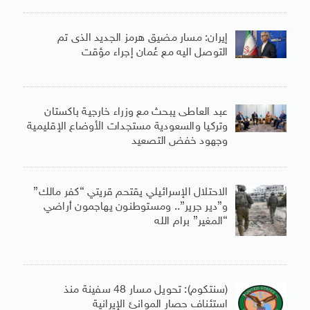
إيران: مسار مضيق هرمز الجديد الذى تم
التوصل اليه مع عُمان إجراء مؤقت
عبد العاطى يبحث مع وزراء خارجية باكستان
وتركيا والسعودية مستجدات الأوضاع الإقليمية
وجهود خفض التصعيد
الاحتلال الإسرائيلي يقتحم قريتي “كفر مالك”
و”دير جرير”.. ومستوطنون يهاجمون أراضي
“المغير” برام الله
(سنتكوم): تحويل مسار 48 سفينة منذ
استئناف حصار الموانئ الإيرانية