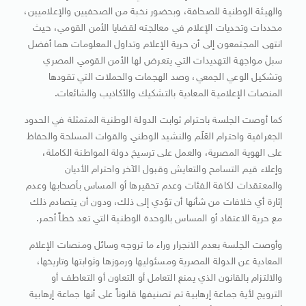
والهيئة الوطنية للصحافة، وبحضور نخبة من الصحفيين والإعلاميين،
محددات وتحديات الإعلام في معالجته لقضايا الأمن القومي، حيث
انتهى المجتمعون إلى أن حرية الإعلام وتداول المعلومات هما أفضل
سبل مواجهة التهديدات التي يتعرض لها الأمن القومي المصري
وتشكيل الوعي الجمعي، وصد الهجمات والحملات التي تقودها
المنصات الإعلامية المعادية بالتشكيك والأكاذيب والشائعات.
كما أوصت الجلسة باحترام ثوابت الدولة الوطنية المتمثلة في الحدود
الجغرافية واحترام العَلَم والنشيد الوطني والقوات المسلحة والحفاظ
على الهوية المصرية، والعمل على ترسيخ دولة المواطنة الكاملة،
وإعلاء قيم التسامح والتعايش وقبول الآخر واحترام الأديان
والمعتقدات لكافة الفئات وعدم تحقيرها أو المساس بأصحابها وعدم
إثارة أي خلافات من شأنها أن تؤدي إلى ذلك، ودون أن يتصادم ذلك
مع حرية الاعتقاد أو المساس بالوحدة الوطنية التي تعد خطاً أحمر.
وأوصت الجلسة بعدم الانجرار وراء ما تروجه وسائل ومنصات الإعلام
المعادية عن الدولة المصرية ومسئوليها ورموزها وثوابتها وتاريخها،
والالتزام بالقانون الذي يمنع التعامل أو التعاون أو التعاطف أو
الترويج لأية جماعة إرهابية تم تصنيفها قانوناً على أنها جماعة إرهابية