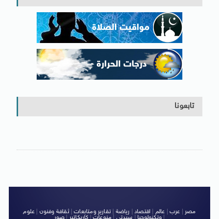
تابعونا
مصر
|
عرب
|
عالم
|
اقتصاد
|
رياضة
|
تقارير ومتابعات
|
ثقافة وفنون
|
علوم
|
وتكنولوجيا
|
سيدتى
|
منوعات
|
كاريكاتير
|
صور