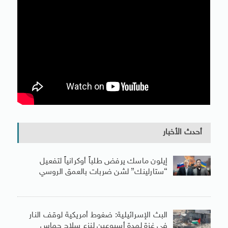
أحدث الأخبار
إيلون ماسك يرفض طلباً أوكرانياً لتفعيل
“ستارلينك” لشن ضربات بالعمق الروسي
البث الإسرائيلية: ضغوط أمريكية لوقف النار
فى غزة لمدة أسبوعين لنزع سلاح حماس