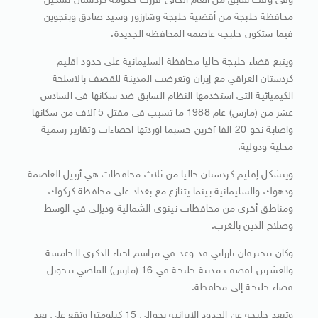
وفي وقت سابق من العام الحالي قررت حكومة كردستان تشكيل
محافظة حلبجة من أقضية حلبجة وشارزور وسيد صادق وبنجوين
فيما ستكون حلبجة عاصمة المحافظة الجديدة.
ويتبع قضاء حلبجة حاليا محافظة السليمانية على حدود اقليم
كردستان العراقي مع إيران وتعرضت المدينة للقصف بالاسلحة
الكيميائية التي استخدمها النظام السابق ضد سكانها في السادس
عشر من (مارس) عام 1988 ما تسبب في مقتل 5 آلاف من سكانها
واصابة نحو 20 الفا آخرين حسبما اوردتها احصاءات وتقارير رسمية
محلية ودولية.
ويتشكل إقليم كردستان حاليا من ثلاث محافظات هي أربيل العاصمة
ودهوك والسليمانية بينما يتنازع مع بغداد على محافظة كركوك
ومناطق أخرى من محافظات نينوى الشمالية وديإلى في الوسط
وصلاح الدين بالغرب.
وكان نيجيرفان بارزاني قد وعد في مراسم احياء الذكرى الـخامسة
والعشرين لقصف مدينة حلبجة في 16 (مارس) الماضي بتحويل
قضاء حلبجة إلى محافظة.
وتبعد حلبجة عن الحدود الإيرانية بحوالي 15 كيلومترا وتقع على بعد