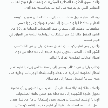
والذي سبق للحكومة الاتحادية المركزية ان وافقت عليه وحولته إلى
المجلس الذي لم يعرضه على النواب لمناقشته لحد الان.
ويتطلب قرار تحويل قضاء حلبجة إلى محافظة الان تعيين حكومة
الاقليم محافظ لها وتقسيمها إلى اقضية ونواح وادراجها ضمن
محافظات الاقليم التي ستجري فيها الانتخابات المحلية في 30 من
الشهر المقبل بالترافق مع الانتخابات البرلمانية العامة في العراق في
اليوم نفسه.
وأعلن رئيس اقليم كردستان العراق مسعود بارزاني في الثالث من
الشهر الحالي المضي بتحويل مدينة حلبجة إلى محافظة من دون
انتظار اجراءات الحكومة المركزية لذلك.
وطلب بارزاني في خطاب رسمي إلى رئاسة مجلس وزراء إلاقليم عدم
انتظار الحكومة المركزية في بغداد والبدء باتخاذ الإجراءات الإدارية على
وجه السرعة لتحويل حلبجة إلى محافظة.
وأضاف قائلا إنه “بالاعتماد على آراء العديد من القانونيين بأن قضية
تحويل حلبجة الشهيدة إلى محافظة تقع ضمن حلقة الصلاحيات
الإدارية لإقليم كوردستان، وبعدم وجود إستجابة لازمة من قبل بغداد
لجعل حلبجة محافظة عليه قررنا أن تقوم حكومة إقليم كردستان