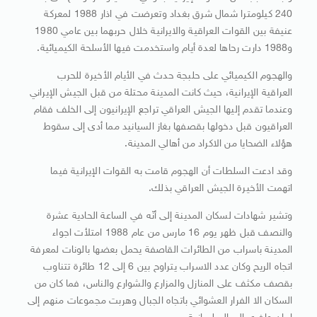
240 كيلومترا شمال شرق بغداد وتعرضت في اذار 1988 لمعركة
عنيفة بين القوات العراقية والايرانية خلال حربهما بين عامي 1980
و1988 دارت رحاها لعدة أيام واستخدمت فيها الأسلحة الكيميائية.
والهجوم الكيميائي على حلبجة حدث في الأيام الأخيرة للحرب
العراقية الإيرانية، حيث كانت المدينة محتلة من قبل الجيش الإيراني
وعندما تقدم إليها الجيش العراقي تراجع الإيرانيون إلى الخلف فقام
العراقيون قبل دخولها بقصفها بغاز السيانيد مما أدى إلى سقوط
هؤلاء الضحايا من الاكراد من أهالي المدينة.
وقد ادعت السلطات أن الهجوم قامت به القوات الإيرانية فيما
اتهمت الأخيرة الجيش العراقي بذلك.
وتشير شهادات لسكان المدينة إلى أنّه في الساعة الحادية عشرة
والنصف قبل ظهر يوم 16 مارس من عام 1988 امتلأت اجواء
المدينة باسراب من الطائرات القاصفة يحمل بعضها بالونات لمعرفة
اتجاه الريح وكان عدد الاسراب يتراوح بين 6 إلى 12 طائرة تتناوب
بقصف مكثف على المنازل والمزارع والشوارع والناس، فما كان من
السكان الا الفرار العشوائي باتجاه الجبال وهربت مجموعات منهم إلى