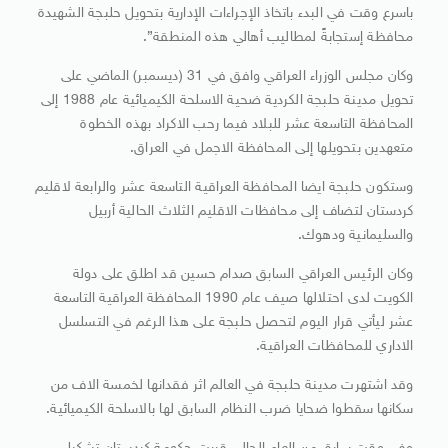
باسرع وقت في البدء باتخاذ الإجراءات الإدارية بتحويل حلبجة الشهيدة
محافظة إستجابةً لمطاليب أهالي هذه المنطقة”.
وكان مجلس الوزراء العراقي وافق في 31 (ديسمبر) الماضي على
تحويل مدينة حلبجة الكردية ضحية الاسلحة الكيميائية عام 1988 إلى
المحافظة التاسعة عشر للبلاد فيما رحب الاكراد بهذه الخطوة
متعهدين بتحويلها إلى المحافظة الاجمل في العراق.
وستكون حلبجة ايضا المحافظة العراقية التاسعة عشر والرابعة لاقليم
كردستان لتضاف إلى محافظات الاقليم الثلاث الحالية أربيل
والسليمانية ودهوك.
وكان الرئيس العراقي السابق صدام حسين قد اطلق على دولة
الكويت لدى احتلالها صيف عام 1990 المحافظة العراقية التاسعة
عشر ليأتي قرار اليوم لتحصل حلبجة على هذا الرغم في التسلسل
الاداري للمحافظات العراقية.
وقد اشتهرت مدينة حلبجة في العالم اثر فقدانها لخمسة الاف من
سكانها سقطوا ضحايا ضرب النظام السابق لها بالاسلحة الكيميائية.