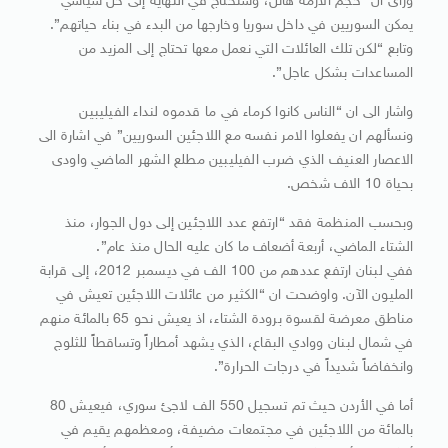
ورأى ان “حجم الأزمة هائل، وستحتاج في النهاية إلى حل سياسي
يمكن السوريين في داخل سوريا وخارجها من البدء في بناء حياتهم”.
وتابع “لكن تلك العائلات التي نعمل معها تحتاج إلى المزيد من
المساعدات بشكل عاجل”.
واشار الى ان “الناس كانوا كرماء في ما قدموه لنداء الفيليبين
ونسألهم ان يفعلوا الامر نفسه مع اللاجئين السوريين” في اشارة الى
الاعصار العنيف الذي ضرب الفيليبين مطلع الشهر الماضي واودى
بحياة 10 الاف شخص.
وبحسب المنظمة فقد “ارتفع عدد اللاجئين إلى دول الجوار، منذ
الشتاء الماضي، أربعة أضعاف ما كان عليه الحال منذ عام”.
ففي لبنان ارتفع عددهم من 100 الف في ديسمبر 2012، إلى قرابة
المليون الآن. واوضحت ان “الكثير من عائلات اللاجئين تعيش في
مناطق معرضة لقسوة برودة الشتاء، اذ يعيش نحو 65 بالمائة منهم
في شمال لبنان ووادي البقاع، الذي يشهد أمطاراً وتساقطاً للثلوج
وانخفاضاً شديداً في درجات الحرارة”.
أما في الأردن حيث تم تسجيل 550 الف لاجئ سوري، فيعيش 80
بالمائة من اللاجئين في مجتمعات مضيفة، ومعظمهم يقيم في