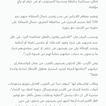
أماكن مستأجرة مكتظة ومتدنية المستوى، أو في خيام أو مآوٍ
مؤقتة.
ويقيم معظم اللاجئين في مدن وقرى شمال المملكة منهم نحو
120 الفا بمخيم الزعتري في محافظة المفرق، شمال المملكة على
مقربة من الحدود مع سوريا.
وبحسب البيان فان “اللاجئين يعانون بالفعل لمكافحة البرد، في ظل
عدم قدرتهم على شراء وقود للتدفئة، أو ملابس ثقيلة أو أغطية.
وتشتد الوطأة على من يعيشون في خيام، إذ ليس بمقدورهم شراء
ما يدعمون به جنبات خيامهم حمايةً لهم من قسوة البرد”.
وفي الأردن، قال لاجئون يعيشون بالقرب من عمان لاوكسفام إن
خيامهم “اجتاحتها المياه لمجرد استمرار هطول الأمطار لساعة واحدة
فقط”.
وقالت اوكسفام انها “سوف تبدأ في القريب العاجل بتوزيع مجموعات
أدوات خاصة للشتاء في الأردن توفر وسائل حيوية لاتقاء برد الشتاء”،
مشيرة الى ان ذلك يشمل “أغطية ودفايات تعمل بالغاز، مع توفير
الغاز اللازم لمدة أربعة أشهر لمن يعيشون في شقق، في حين