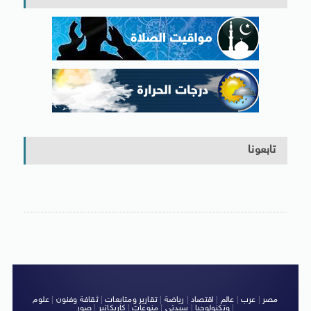
تابعونا
مصر
|
عرب
|
عالم
|
اقتصاد
|
رياضة
|
تقارير ومتابعات
|
ثقافة وفنون
|
علوم
|
وتكنولوجيا
|
سيدتى
|
منوعات
|
كاريكاتير
|
صور