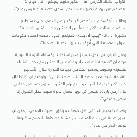
اقتراب الشتاء القارس، فأن الكثير منهم يعيشون في خيام لا
يفصلهم عن برودة أرضها، عند النوم، سوى حصيرة أو فرش رفيع”.
وطالبت أوكسفام ب “حجم أكبر بكثير من الدعم، حتى تستطيع
مساعدة الفئات الأكثر ضعفاً من اللاجئين خلال الأشهر القادمة”،
مشيرة الى انه “يجب أن يبدي المجتمع الدولي دعمه لسخاء حكومات
الدول المضيفة التي أُنهِكت بنيتها التحتية الصحية”.
ونقل البيان عن نيجل تيمينز مدير استجابة أوكسفام للأزمة السورية
قوله ان “صعوبة الحياة تزداد وطأة على اللاجئين مع دخول الشتاء
بقسوته وسوف يستمر انخفاض درجات الحرارة خلال الأسابيع
القادمة، ليبدأ معها حصد الشتاء لصحة الناس”. واوضح ان “الأطفال
هم الأكثر عرضة لتأثير البرد، مع نوم الكثيرين منهم بقميص قطني
على أرض باردة، لتحمل كل نوبة سعال عابرة منهم خطر التحول إلى
مرض حقيقي”.
واضاف تيمينز انه “في ظل ضعف مرافق الصرف الصحي، يمكن أن
تغرق خيمة في مياه الصرف بين عشية وضحاها، ليصبح ساكنوها
عرضة لأمراض عدة”.