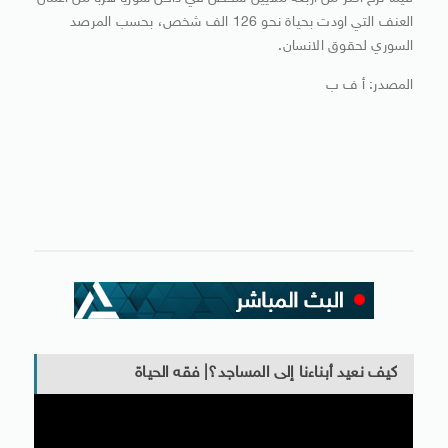
العنف التي اودت بحياة نحو 126 الف شخص، بحسب المرصد
السوري لحقوق الانسان.
المصدر: أ ف ب
كيف نعيد أبناءنا إلى المساجد؟| فقه الحياة