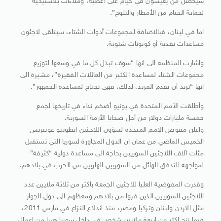
سيحصل من يعيشون في خيام على أغطية، وملاءات بلاستيكية
لحماية الخيام من الأمطار والثلوج”.
اما في لبنان، فبالاضافة لمجموعات أدوات الشتاء، سيتلقى لاجئون
مساعدات نقدية أو كوبونات شتوية.
واشارت المنظمة الى انها “سوف تبذل كل ما في وسعها لتوزيع
مجموعات الشتاء لمساعدة الكثير من العائلات الفقيرة”، مشيرة الى
انها “تريد أن تقدم المزيد، لذلك، فهي تحتاج لمساعدة الجمهور”.
وأطلقت الأمم المتحدة في يونيو أضخم نداء في تاريخها لجمع
خمسة مليارات دولار من أجل ضحايا الأزمة السورية.
واعلن مفوض الامم المتحدة لشؤون اللاجئين انطونيو غوتيريس
الخميس الماضي من عمان ان الدول المجاورة لسوريا التي تستقبل
مئات آلاف اللاجئين السوريين بحاجة الى مساعدة دولية “كثيفة”
لمواجهة التدفق الهائل من السوريين الهاربين من الحرب في بلادهم.
وقدرت المفوضية العليا للاجئين الجمعة باكثر من ثلاثة ملايين عدد
اللاجئين السوريين الذين فروا من بلادهم ومعظهم الى دول الجوار
مثل الاردن ولبنان وتركيا ومصر، منذ اندلاع النزاع في مارس 2011،
فيما نزح اكثر من اربعة ملايين شخص في داخل سوريا هربا من اعمال