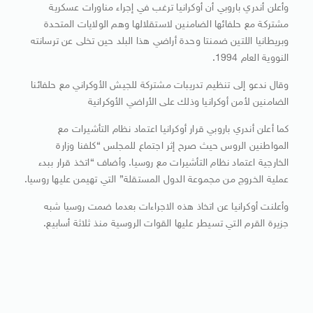
وأعلن أندري باروبي أن أوكرانيا ترغب في إجراء مناورات عسكرية
مشتركة مع حلفائها الضامنين لاستقلالها وهم الولايات المتحدة
وبريطانيا اللتين ضمنتا وحدة أراضي هذا البلد حين تخلى عن ترسانته
النووية العام 1994.
وقال ندعو إلى تنظيم تدريبات مشتركة للجيش الأوكراني مع حلفائنا
الضامنين لأمن أوكرانيا وذلك على الأراضي الأوكرانية
كما أعلن أندري باروبي قرار أوكرانيا اعتماد نظام التأشيرات مع
المواطنين الروس حيث صرح إثر اجتماع للمجلس “كلفنا وزارة
الخارجية اعتماد نظام التأشيرات مع روسيا. وأضاف “اتخذ قرار ببدء
عملية الخروج من مجموعة الدول المستقلة” التي تهيمن عليها روسيا.
وأعلنت أوكرانيا عن اتخاذ هذه الاجراءات بعدما ضمت روسيا شبه
جزيرة القرم التي تسيطر عليها القوات الروسية منذ ثلاثة أسابيع.