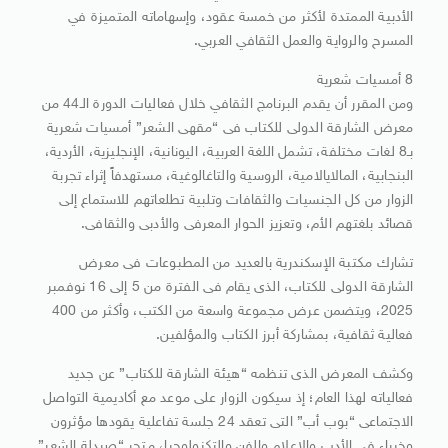
الأدبية الممتدة لأكثر من خمسة عقود، وإسهاماته المتميزة في
المسرح والرواية والعمل الثقافي العربي.
8 أمسيات شعرية
ومن المقرر أن يقدم البرنامج الثقافي خلال فعاليات الدورة الـ44 من
معرض الشارقة الدولى للكتاب فى “مقهى الشعر” أمسيات شعرية
بـ8 لغات مختلفة، تشمل اللغة العربية، اليونانية، الإنجليزية، الأردية،
البنجابية، المالايالامية، الروسية والتاغالوغية، مستهدفاً إثراء تجربة
الزوار من كل الجنسيات والثقافات وتلبية تطلعاتهم للاستماع إلى
قصائد بلغتهم الأم، وتعزيز الحوار المعرفى والأدبى والثقافى.
تشارك مكتبة الإسكندرية بالعديد من المطبوعات فى معرض
الشارقة الدولى للكتاب، الذى يقام فى الفترة من 5 إلى 16 نوفمبر
2025، ويتضمن عرض مجموعة واسعة من الكتب، وأكثر من 400
فعالية ثقافية، بمشاركة أبرز الكتاب والمؤلفين.
وكشف المعرض الذى تنظمه “هيئة الشارقة للكتاب” عن جديد
فعالياته لهذا العام؛ إذ سيكون الزوار على موعد مع أكاديمية التواصل
الاجتماعى “بوب أب” التى تعقد 24 جلسة تفاعلية يقودها مؤثرون
وخبراء في الأدب والإعلام والفن والتكنولوجيا، متجر “صيدلة الشعر”