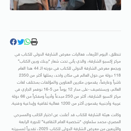
تنطلق، اليوم الأربعاء، فعاليات معرض الشارقة الدولي للكتاب في
مركز إكسبو الشارقة، والذي يأتي تحت شعار “بينك وبين الكتاب”
ويجمع معرض الشارقة الدولي للكتاب في دورته الـ 44 هذا العام
118 دولة من حول العالم في مكان واحد، يمثلها أكثر من 2350
ناشراً وعارضاً، يقدمون ملايين العناوين والمؤلفات بمختلف لغات
العالم، ويستضيف -على مدار 12 يوماً من 5-16 نوفمر الجاري في
مركز اكسبو الشارقة، أكثر من 250 مبدعاً وأديباً ومفكراً من 66 دولة
عربية وأجنبية يقدمون أكثر من 1200 فعالية ثقافية وإبداعية وفنية.
وكانت هيئة الشارقة للكتاب قد أعلنت عن اختيار الكاتب والمسرحي
المصري محمد سلماوي “شخصية العام الثقافية” للدورة الرابعة
والأربعين من معرض الشارقة الدولي للكتاب 2025، تقديراً لمسيرته