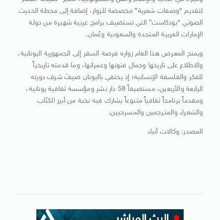
لتقديم “وصفات شعرية” مخصصة للزوار، إضافة إلى محطة الحديث
الصوتي “بودكاست” التي تستضيف برامج عربية شهيرة من دولة
الإمارات العربية المتحدة والسعودية وعُمان.
ويمنح المعرض هذا العام زواره فرصة السفر إلى الجمهورية اليونانية،
والاطلاع على تاريخها وجمال فنونها وعمرانها، وما قدمته تاريخياً
للفكر والفلسفة الإنسانية؛ إذ يحتفي باليونان ضيفَ شرف دورته
الرابعة والأربعين، مستضيفاً 58 دار نشر ومؤسسة ثقافية يونانية،
ومقدماً برنامجاً ثقافياً متنوعاً يشارك فيه نخبة من أبرز الكتّاب
والشعراء والمترجمين والمسرحيين.
المصدر: وكالات أنباء