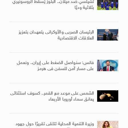
تشيلسي ضد ميلان.. البلوز يُسقط الروسونيري
بثلاثية وديًا
الرئيسان الصربى والأوكرانى يتعهدان بتعزيز
العلاقات الاقتصادية
فانس: سنواصل الضغط على إيران.. ونعمل
على مسار آمن للسفن فى هرمز
الشمس على موعد مع القمر.. كسوف استثنائى
يعانق سماء أوروبا الأربعاء
وزيرة التنمية المحلية تتلقى تقريرًا حول جهود