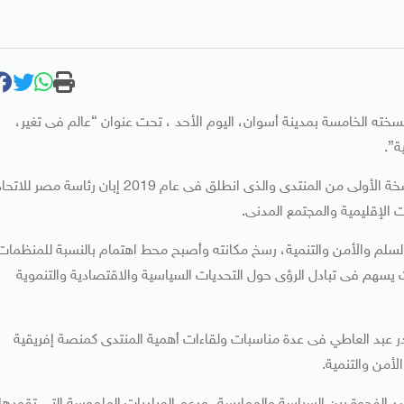
خته الخامسة بمدينة أسوان، اليوم الأحد ، تحت عنوان “عالم فى تغير،
ة”.
وتعد هذه النسخة هى الثانية التى تعقد بمدينة أسوان بعد النسخة الأولى من المنتدى والذى انطلق فى عام 2019 إبان رئاسة مصر للا
 الإقليمية والمجتمع المدنى.
لم والأمن والتنمية، رسخ مكانته وأصبح محط اهتمام بالنسبة للمنظمات
 يسهم فى تبادل الرؤى حول التحديات السياسية والاقتصادية والتنموية
 بدر عبد العاطي فى عدة مناسبات ولقاءات أهمية المنتدى كمنصة إفريقية
لأمن والتنمية.