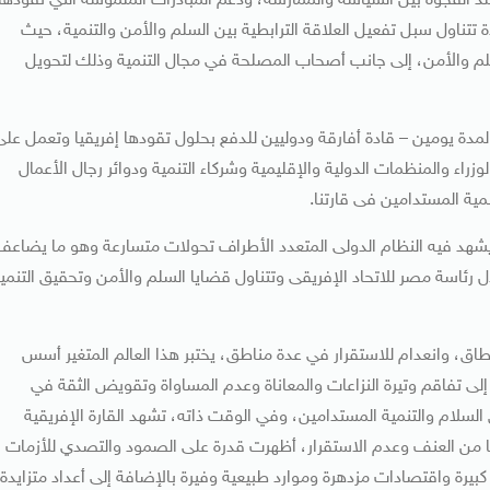
 الفجوة بين السياسة والممارسة، ودعم المبادرات الملموسة التي تقودها
دة تتناول سبل تفعيل العلاقة الترابطية بين السلم والأمن والتنمية، حيث
م والأمن، إلى جانب أصحاب المصلحة في مجال التنمية وذلك لتحويل
دة يومين – قادة أفارقة ودوليين للدفع بحلول تقودها إفريقيا وتعمل على
وزراء والمنظمات الدولية والإقليمية وشركاء التنمية ودوائر رجال الأعمال
ية المستدامين فى قارتنا.
يشهد فيه النظام الدولى المتعدد الأطراف تحولات متسارعة وهو ما يضاعف
المنتدى باعتباره منصة مهمة تم تدشينها فى 2019 خلال رئاسة مصر للاتحاد الإفريقى وتتناول قضايا السلم والأمن وتحقيق التنم
ق، وانعدام للاستقرار في عدة مناطق، يختبر هذا العالم المتغير أسس
إلى تفاقم وتيرة النزاعات والمعاناة وعدم المساواة وتقويض الثقة في
سلام والتنمية المستدامين، وفي الوقت ذاته، تشهد القارة الإفريقية
يا من العنف وعدم الاستقرار، أظهرت قدرة على الصمود والتصدي للأزمات
كبيرة واقتصادات مزدهرة وموارد طبيعية وفيرة بالإضافة إلى أعداد متزايدة