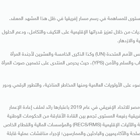
توى للمساهمة في رسم مسار إفريقيا في ظل هذا المشهد المعقد.
ات من خلال تعزيز قدراتها الإقليمية على التكيف والتكامل، ودعم الحلول
 والازدهار.
وتتزامن نسخة هذا العام من المنتدى مع الذكرى الثمانين لتأسيس الأمم المتحدة (UN) وكذا الذكرى الخامسة والعشرين لأجندة المرأة
والسلم والأمن WPS (Agenda) والذكرى العاشرة لأجندة الشباب والسلم والأمن (YPS)، حيث يحرص المنتدى على تضمين صوت المرأة
وء على الأولويات العالمية ومنها المخاطر المناخية، والتطور الرقمي ودور
وأطلق منتدى أسوان للسلام والتنمية المستدامين أثناء رئاسة مصر للاتحاد الإفريقي في عام 2019 باعتبارها رائد لملف إعادة الإعمار
إفريقية رفيعة المستوى تجمع بين القادة الأفارقة من الحكومات الوطنية
والمنظمات الإقليمية والدولية والجماعات الاقتصادية الإقليمية والآليات الإقليمية (RECS/RMS) والمؤسسات المالية والقطاع الخاص
حة والأكاديميين والباحثين والممارسين؛ لإجراء مناقشات عملية قابلة