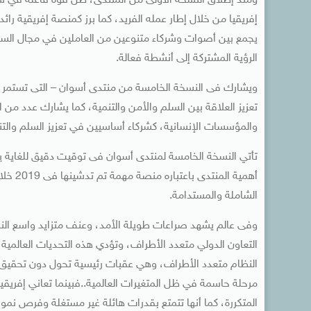
ومنذ إطلاق النسخة الأولى من المنتدى، ظل قوة فاعلة في سد
إفريقيا من خلال إطار عمله الفريد، كما برز كمنصة إفريقية رائ
يجمع بين أصوات وشركاء متنوعين من العاملين في مجال السل
الرؤية المشتركة إلى أنشطة فعالة.
ويشارك فى النسخة الخامسة من منتدى أسوان – التى تستمر لم
تعزيز العلاقة بين السلم والأمن والتنمية، كما يشارك عدد من ال
والمؤسسات الإنسانية، كشركاء أساسيين في تعزيز السلم والتنم
تأتي النسخة الخامسة لمنتدى أسوان فى توقيت دقيق للغاية 
أهمية 
الشاملة والمستدامة.
وفى عالم يشهد صراعات طويلة الأمد، وعنف متزايد واسع النطا
التعاون الدولي متعدد الأطراف، وتؤدي هذه التحديات العالمية 
النظام متعدد الأطراف، وهي عقبات رئيسية تحول دون تحقيق ال
مرحلة حاسمة في ظل المتغيرات العالمية..فبينما تعاني إفريق
المتكررة، كما أنها تتمتع بقدرات هائلة غير مستغلة وفرص نمو 