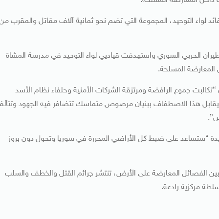
 داخل المعارضة المسلحة.
قائد لواء التوحيد، المجموعة التي تضم نحو ثمانية آلاف مقاتل والمقرب من
 نفذها الطيران الحربي السوري واستهدفت قياديي لواء التوحيد في مدرسة المشاة
 المعارضة المسلحة.
 “تكالبت جموع الرافضة ومرتزقة الشركات الأمنية وحلفاء نظام الأسد
ن يقابل هذا الاصطفاف ببنيان مرصوص متماسك تتضافر فيه الجهود وتتآل
س”.
دة “ستساعد على ضبط كل الأراضي المحررة في سوريا وتحول دون بروز
بين الفصائل المعارضة على الأرض، تنتشر جرائم القتل والخطف والسلب
لطة مركزية رادعة.