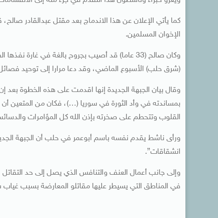
ويعزو خبراء وناشطون هذا التقدم في جزء منه إلى الانقسامات
كما يأتي الإعلان عن هذا الاندماج بعد مقتل عبدالقادر صالح، 
الإخوان المسلمين.
وكان صالح (33 عاما) قد أصيب بجروح بالغة في غارة
(شرق حلب) الأسبوع الماضي، وقد دعا مرارا إلى توحيد فصائل
وقال بيان الجبهة الجديدة إنها اقدمت على هذه الخطوة بعد إن
بمساندته في وأد الثورة في سوريا (…)، فكان من المتعين أ
القلوب وتتحطم على صخرته بإذن الله كل المؤامرات والدسائ
ورأى ناشط يقدم نفسه باسم أبوعمر في حلب أن الجبهة الجدي
انشقاقات”.
وإلى جانب أعمال العنف والتنافس الذي يصل إلى حد التقاتل 
في المناطق التي يسيطر عليها مقاتلو المعارضة بسبب غياب س