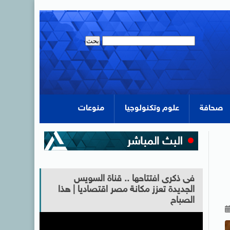
صحافة
علوم وتكنولوجيا
منوعات
فى ذكرى افتتاحها .. قناة السويس
الجديدة تعزز مكانة مصر اقتصاديا | هذا
الصباح