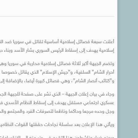
أعلنت سبعة فصائل إسلامية أساسية تقاتل في سوريا ضد النظا
إسلامية يهدف إلى إسقاط الرئيس السوري بشار الأسد وبناء دو
وتضم الجبهة أكبر ثلاثة فصائل إسلامية محاربة في سوريا وهي
أحرار الشام” السلفية، و”جيش الإسلام” الذي يقاتل خصوصا 
و”كتائب أنصار الشام”، وهي فصائل كبيرة أيضا، بالإضافة إلى “
وجاء في بيان إعلان الجبهة – الذي نشر على صفحة للجبهة ال
عسكري اجتماعي مستقل يهدف إلى إسقاط النظام الأسدي في سور
وجل وحده مرجعا وحاكما وناظما لتصرفات الفرد والمجتمع والد
ويأتي هذا الإعلان بعد سلسلة نجاحات حققتها القوات الن