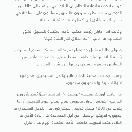
فرنسية جديدة لاعادة النظام الى البلاد التي انزلقت الى حالة من
الفوضى منذ سيطر متمردون غالبيتهم مسلمون على السلطة في
مارس آذار مما أدى إلى أعمال عنف طائفية متبادلة.
وقالت آمي مارتن رئيسة مكتب الامم المتحدة لتنسيق الشؤون
الإنسانية في بانجي “عم اطلاق النار البلدة كلها.”
ويتولى حاليا ميشيل جوتوديا زعيم تحالف سيليكا السابق للمتمردين
رئاسة البلاد مؤقتا ويجاهد للسيطرة على تحالف فضفاض من
المقاتلين بعضهم مسلحون جاءوا من تشاد والسودان.
وهبت جماعات محلية للدفاع غالبيتها من المسيحيين بعد وقوع
انتهاكات ارتكبها متمردون سابقون.
من جانبها أوردت صحيفة “لوفيجارو” الفرنسية خبرًا يُفيد بأن وزير
الخارجية الفرنسي لوران فابيوس صرح صباح اليوم الخميس أن ما
يقرب من 1200 جندي فرنسي سيشاركون في التدخل العسكري في
جمهورية افريقيا الوسطى من أجل المساعدة في إعادة الأمن في
البلاد، عقب تصويت منظمة الأمم المتحدة اليوم على القرار.