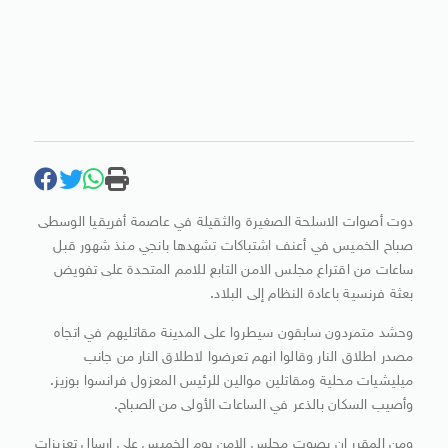
دوت أصوات الاسلحة الصغيرة والثقيلة في عاصمة أفريقيا الوسطى
صباح الخميس في أعنف اشتباكات تشهدها بانجي منذ شهور قبل
ساعات من اقتراع مجلس الامن التابع للامم المتحدة على تفويض
بعثة فرنسية باعادة النظام إلى البلاد.
وحشد متمردون سابقون سيطروا على المدينة مقاتليهم في اتجاه
مصدر اطلاق النار وقالوا انهم تعرضوا لاطلاق النار من جانب
ميليشيات محلية ومقاتلين موالين للرئيس المعزول فرانسوا بوزيز.
وأصيب السكان بالذعر في الساعات الأولى من الصباح.
ومن المقرر ان يصوت مجلس الامن يوم الخميس على ارسال تعزيزات