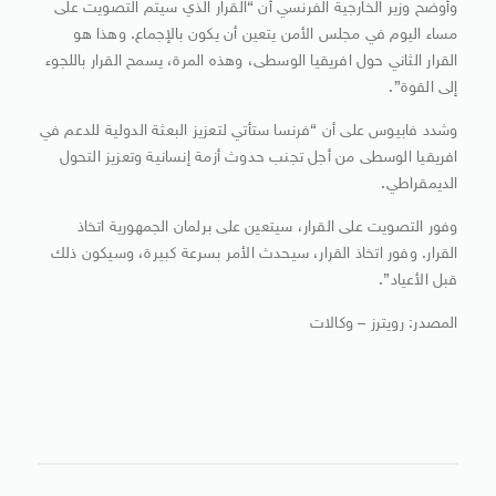
وأوضح وزير الخارجية الفرنسي أن “القرار الذي سيتم التصويت على
مساء اليوم في مجلس الأمن يتعين أن يكون بالإجماع. وهذا هو
القرار الثاني حول افريقيا الوسطى، وهذه المرة، يسمح القرار باللجوء
إلى القوة”.
وشدد فابيوس على أن “فرنسا ستأتي لتعزيز البعثة الدولية للدعم في
افريقيا الوسطى من أجل تجنب حدوث أزمة إنسانية وتعزيز التحول
الديمقراطي.
وفور التصويت على القرار، سيتعين على برلمان الجمهورية اتخاذ
القرار. وفور اتخاذ القرار، سيحدث الأمر بسرعة كبيرة، وسيكون ذلك
قبل الأعياد”.
المصدر: رويترز – وكالات