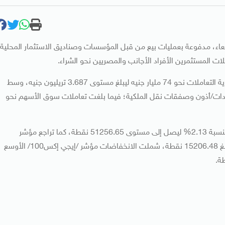
بعاء، مدفوعة بعمليات بيع من قبل المؤسسات وصناديق الاستثمار المحلية
لات المستثمرين الأفراد الأجانب والمصريين نحو الشراء.
وخسر رأسمال السوقي لأسهم الشركات المقيدة بالبورصة بنهاية التعاملات نحو 74 مليار جنيه ليبلغ مستوى 3.687 تريليون جنيه، وسط
نيه تضمن تعاملات سندات/أذون وصفقات نقل الملكية؛ فيما بلغت تعاملات سوق الأسهم نحو
وانخفض المؤشر الرئيسي للبورصة المصرية /إيجي اكس 30/ بنسبة 2.13% ليصل إلى مستوى 51256.65 نقطة، كما تراجع مؤشر
الأسهم الصغيرة والمتوسطة /إيجي اكس70/ بنسبة 2.4% ليبلغ 15206.48 نقطة، شملت الانخفاضات مؤشر /إيجي إكس100/ الأوسع