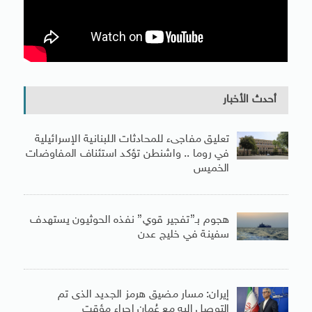
أحدث الأخبار
تعليق مفاجىء للمحادثات اللبنانية الإسرائيلية
في روما .. واشنطن تؤكد استئناف المفاوضات
الخميس
هجوم بـ”تفجير قوي” نفذه الحوثيون يستهدف
سفينة في خليج عدن
إيران: مسار مضيق هرمز الجديد الذى تم
التوصل اليه مع عُمان إجراء مؤقت