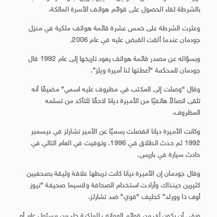
بالشرطة لقاء الحصول على قوائم هواتف الأسرة المالكة.
وعثرت الشرطة على خمس عشرة قائمة هواتف ملكية في منزل
جودمان عندما ألقت القبض عليه في عام 2006.
وبسؤاله عن مصدر قائمة هواتف يعود تاريخها إلى عام 1992 قال
جودمان للمحكمة “أعطتها لنا أميرة ويلز”.
وقال “وصلت إلى المكتب في مظروف عليه اسمي” مضيفًا أنه
تلقى اتصالاً هاتفيًا من الأميرة ديانا لاحقًا للتأكد من تسلمه
المظروف.
وكانت الأميرة ديانا انفصلت رسميًا عن الأمير تشارلز في ديسمبر
1992 ثم حدث الطلاق في 1996. وتوفيت في العام التالي في
حادث سيارة في باريس.
وقال جودمان إن الأميرة ديانا كانت تربطها علاقة وثيقة بصحفيين
كثيرين حينذاك وأرادت استخدام الصحافة ولاسيما صحيفة “نيوز
أوف ذا وورلد” كحليف “قوي” ضد تشارلز.
ونفى أن يكون أي من قوائم الهواتف الملكية جاء من مسئول عام أو