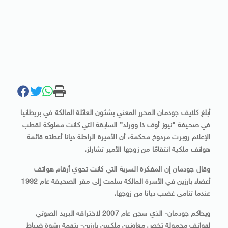
أبلغ كلايف جودمان المحرر المعني بشئون العائلة المالكة في بريطانيا
في صحيفة “نيوز أوف ذا وورلد” السابقة التي كانت مملوكة لقطب
الإعلام روبرت مردوخ محكمة، أن الأميرة الراحلة ديانا أعطته قائمة
هواتف ملكية انتقامًا من زوجها الأمير تشارلز.
وقال جودمان إن المفكرة السرية التي كانت تحوي أرقام هواتف
أعضاء بارزين في الأسرة المالكة سلمت إلى مقر الصحيفة عام 1992
عندما تنامى غضب ديانا من زوجها.
ويحاكم جودمان- الذي سجن عام 2007 لاختراقه البريد الصوتي
لهواتف محمولة تخص معاونين ملكيين بارزين- بتهمة رشوة ضباط