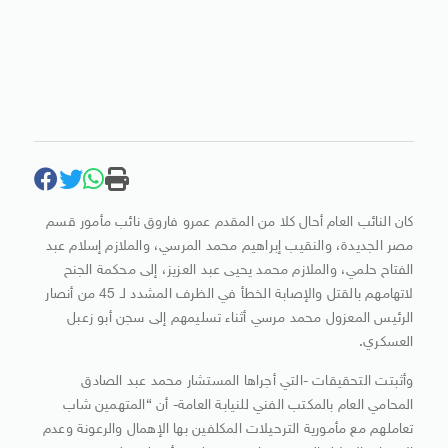
كان النائب العام أحال كلا من المقدم عمرو فاروق نائب مأمور قسم
مصر الجديدة، والنقيب إبراهيم محمد المرسي، والملازم إسلام عبد
الفتاح حلمي، والملازم محمد يحيى عبد العزيز، إلى محكمة الجنح
لاتهامهم بالقتل والإصابة الخطأ في الظرف المشدد لـ 45 من أنصار
الرئيس المعزول محمد مرسي أثناء تسليمهم إلى سجن أبو زعبل
العسكري.
وأثبتت التحقيقات -التي أجراها المستشار محمد عبد الصادق
المحامي العام بالمكتب الفني للنيابة العامة- أن “المتهمين شاب
تعاملهم مع مأمورية الترحيلات المكلفين بها الإهمال والرعونة وعدم