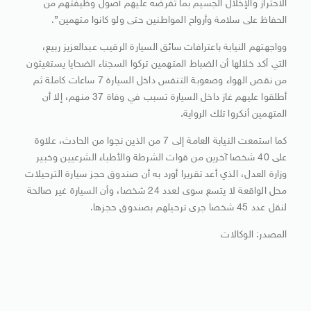
الاحتراز والإخلال الجسيم بما تفرضه عليهم أصول وظيفتهم من
الحفاظ على سلامة وأرواح المواطنين حتى ولو كانوا متهمين”.
وواجهتهم النيابة باعترافات سائق السيارة الرقيب عبدالعزيز ربيع،
التي أكد خلالها أن الضباط المتهمين تركوا السجناء الضحايا يستغيثون
من نقص الهواء وصعوبة التنفس داخل السيارة 7 ساعات كاملة ثم
أطلقوا عليهم غاز داخل السيارة تسبب في وفاة 37 منهم، إلا أن
المتهمين أنكروا تلك الرواية.
كما استمعت النيابة العامة إلى 7 من الذين نجوا من الحادث، علاوة
على 40 شخصا آخرين من قوات الشرطة والأطباء الشرعيين وخبير
وزارة العدل، الذي أعد تقريرا أورد به أن صندوق حجز سيارة الترحيلات
محل الواقعة لا يتسع سوى لعدد 24 شخصا، وأن السيارة غير صالحة
لنقل عدد 45 شخصا جرى ترحيلهم بصندوق حجزها.
المصدر: الوكالات