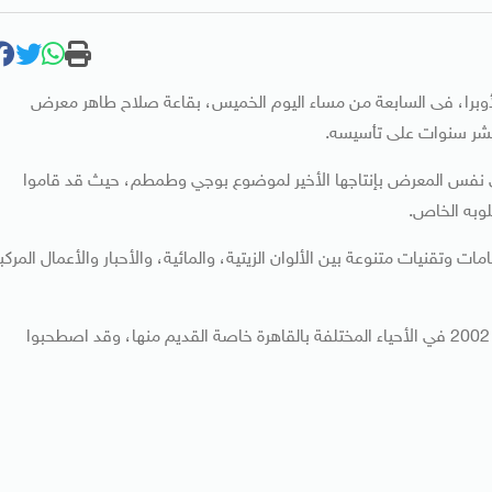
 الأوبرا، فى السابعة من مساء اليوم الخميس، بقاعة صلاح طاهر معرض
 عشر سنوات على تأسيسه.
 نفس المعرض بإنتاجها الأخير لموضوع بوجي وطمطم، حيث قد قاموا
وبه الخاص.
اركين في المعرض، 65 فناناً بحوالي 75 عملاً بخامات وتقنيات متنوعة بين الألوان الزيتية، والمائية، والأحبار والأعمال المرك
ويرسم فنانو اللقطة الواحدة أسبوعياً كل جمعة منذ اوائل عام 2002 في الأحياء المختلفة بالقاهرة خاصة القديم منها، وقد اصطحبوا