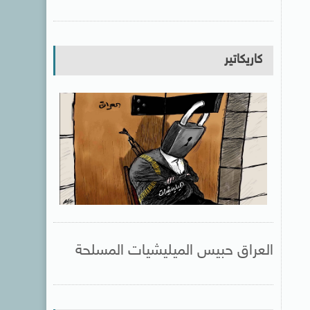
كاريكاتير
العراق حبيس الميليشيات المسلحة