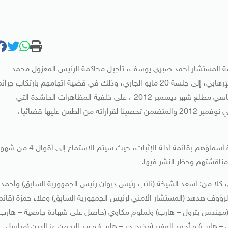
اسة المستشار أحمد صبري يوسف، تأجيل محاكمة الرئيس المعزول محمد
مرسي و 14 متهما آخرين من قيادات وأعضاء تنظيم الإخوان الإرهابي، إلى جلسة 20 مايو الجاري، وذلك في قضية اتهامهم بارتكاب جرا
القتل والتحريض على قتل المتظاهرين أمام قصر الاتحادية الرئاسي مطلع شهر ديسمبر 2012 ، على خلفية المظاهرات الحاشدة التي
اندلعت رفضا للإعلان الدستوري المكمل الذي أصدره مرسي في نوفمبر 2012 والمتضمن تحصينا لقراراته من الطعن عليها قضائيا،
وجاء قرار التأجيل لاستكمال الاستماع إلى أقوال الشهود الواردة أسماؤهم بقائمة أدلة الإثبات، حيث سيتم الاستماع إلى أق
مناقشتهم وحظر النشر فيها.
 كلا من: أسعد الشيخة (نائب رئيس ديوان رئيس الجمهورية السابق) وأحمد
لرؤوف هدهد (المستشار الأمني لرئيس الجمهورية السابق) وعلاء حمزة (قائم
ي (مهندس بترول – هارب) ولملوم مكاوي (حاصل على شهادة جامعية – هارب)
هارب) و أحمد المغير (مخرج حر – هارب) وعبد الرحمن عز الدين (مراسل