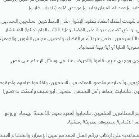
ت أحداث قصر الاتحادية التي وقعت في ديسمبر 2012 قد شهدت اعتداء أعضاء تنظيم الإخوان على المتظاهرين السلميين المنددين
والذي تضمن عدوانا على القضاء وعزلا للنائب العام (حينها) المستشار
 الرئاسية من الطعن عليها أمام القضاء، وتحصين مجلس الشورى والجمعية
رية العليا أو أية جهة قضائية.
تاجي ووجدي غنيم، قاموا بالتحريض علنا في وسائل الإعلام على فض
لمتهمين وأنصارهم هاجموا المعتصمين السلميين، واقتلعوا خيامهم وأحرقوه
هرين، فأصابت إحداها رأس الصحفي الحسيني أبو ضيف وأحدثت به كسورا
 المتظاهرين السلميين، فأصابوا العديد منهم بالأسلحة البيضاء، وروعوا
ساعديه على ارتكاب جرائم القتل العمد مع سبق الإصرار، واستخدام العنف