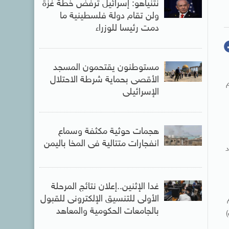
نتنياهو: إسرائيل ترفض خطة غزة
ولن تقام دولة فلسطينية ما
دمت رئيسا للوزراء
مستوطنون يقتحمون المسجد
الأقصى بحماية شرطة الاحتلال
ئم
الإسرائيلى
هجمات حوثية مكثفة وسماع
انفجارات متتالية فى المخا باليمن
وال 4 من شهود
غدا الإثنين..إعلان نتائج المرحلة
الأولى للتنسيق الإلكترونى للقبول
بالجامعات الحكومية والمعاهد