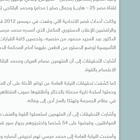
لقناة مصر 25 – هارب) وجمال صابر ( محام) ومحمد البلتاجي (طبيب) وعصام العريان (طبيب) ووجدي غنيم (داعية – هارب) .
وكان
والرافضين للإعلان الدستوري المكمل الذي أصدره محمد مرسي، 
الدكتور عبد المجيد محمود من منصبه، وتحصين كافة القرارات
التأسيسية لوضع الدستور من الطعن عليهما أمام المحكمة الدستو
أشارت التحقيقات إلى أن المتهمين عصام العريان ومحمد البل
الاعتصام بالقوة.
كما كشفت تحقيقات النيابة العامة عن توافر الأدلة على أن ا
وحملوا أسلحة نارية محملة بالذخائر وأطلقوها صوب المتظا
في عظام الجمجمة وتهتكا بالمخ أدى إلى وفاته.
وأشارت التحقيقات إلى أن المتهمين استعملوا القوة والعنف مع
المواطنين، وقبضوا على 54 شخصا واحتجزوهم بجوار سور قصر الاتحادية وعذبوهم بطريقة وحشية.
وأسندت النيابة العامة إلى محمد مرسي تهم تحريض أنصاره وم